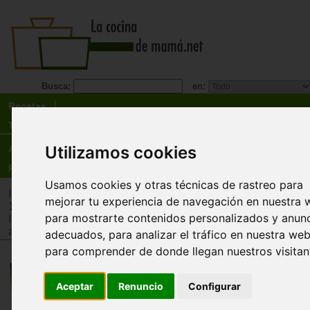
Busca:
en:
Recetas
Tienda
Utilizamos cookies
Actualidad
Registro
Usamos cookies y otras técnicas de rastreo para
Inicio
>
Tienda
>
Juguetes infantiles
>
Juguetes por edad
>
Ju
mejorar tu experiencia de navegación en nuestra 
12 años
para mostrarte contenidos personalizados y anun
Inicio
>
Tienda
>
Juguetes infantiles
>
Juguetes por tipo
>
Jug
adquisición de conocimientos
adecuados, para analizar el tráfico en nuestra web
para comprender de donde llegan nuestros visitan
Desafíos Naturaleza. Dinosaurio
bioViva
Aceptar
Renuncio
Configurar
¿Puedes identificar la mejor característica de los