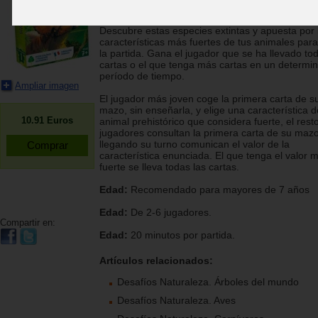
dinosaurios más sorprendentes para ganar la ro
conseguir las cartas de los demás jugadores?
Descubre estas especies extintas y apuesta por 
características más fuertes de tus animales par
la partida. Gana el jugador que se ha llevado to
cartas o el que tenga más cartas en un determi
período de tiempo.
Ampliar imagen
El jugador más joven coge la primera carta de s
mazo, sin enseñarla, y elige una característica d
10.91
Euros
animal prehistórico que considera fuerte, el rest
jugadores consultan la primera carta de su mazo
llegando su turno comunican el valor de la
característica enunciada. El que tenga el valor 
fuerte se lleva todas las cartas.
Edad:
Recomendado para mayores de 7 años
Edad:
De 2-6 jugadores.
Compartir en:
Edad:
20 minutos por partida.
Artículos relacionados:
Desafíos Naturaleza. Árboles del mundo
Desafíos Naturaleza. Aves