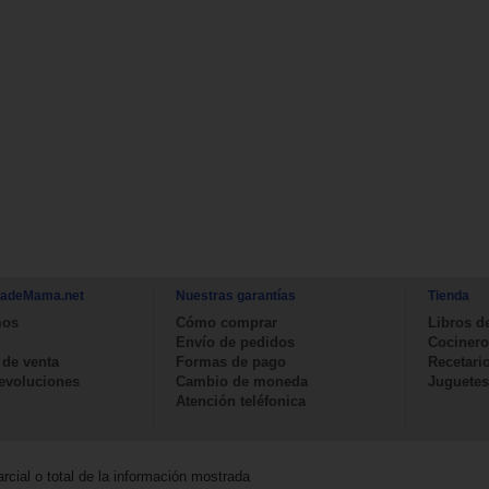
nadeMama.net
Nuestras garantías
Tienda
mos
Cómo comprar
Libros d
Envío de pedidos
Cocinero
 de venta
Formas de pago
Recetari
devoluciones
Cambio de moneda
Juguetes
Atención teléfonica
rcial o total de la información mostrada