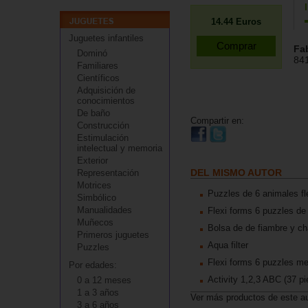
14.44
Euros
Juguetes infantiles
Fa
Dominó
84
Familiares
Científicos
Adquisición de
conocimientos
De baño
Compartir en:
Construcción
Estimulación
intelectual y memoria
Exterior
DEL MISMO AUTOR
Representación
Motrices
Puzzles de 6 animales fl
Simbólico
Manualidades
Flexi forms 6 puzzles de 
Muñecos
Bolsa de de fiambre y cha
Primeros juguetes
Aqua filter
Puzzles
Flexi forms 6 puzzles me
Por edades:
Activity 1,2,3 ABC (37 pi
0 a 12 meses
1 a 3 años
Ver más productos de este a
3 a 6 años