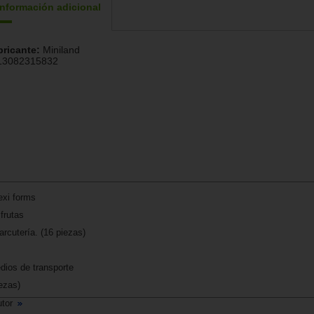
Información adicional
bricante:
Miniland
13082315832
exi forms
frutas
rcutería. (16 piezas)
dios de transporte
ezas)
utor