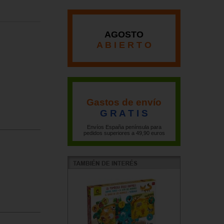
AGOSTO
A B I E R T O
Gastos de envío
G R A T I S
Envíos España península para
pedidos superiores a 49,90 euros