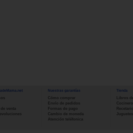
nadeMama.net
Nuestras garantías
Tienda
mos
Cómo comprar
Libros d
Envío de pedidos
Cocinero
 de venta
Formas de pago
Recetari
devoluciones
Cambio de moneda
Juguetes
Atención teléfonica