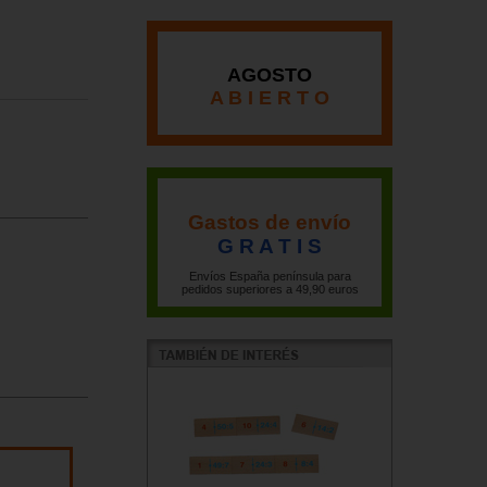
AGOSTO
A B I E R T O
Gastos de envío
G R A T I S
Envíos España península para
pedidos superiores a 49,90 euros