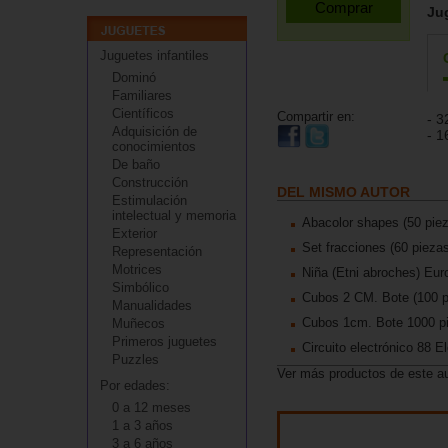
Ju
Juguetes infantiles
Dominó
Familiares
Científicos
Compartir en:
- 3
Adquisición de
- 1
conocimientos
De baño
Construcción
DEL MISMO AUTOR
Estimulación
intelectual y memoria
Abacolor shapes (50 piez
Exterior
Set fracciones (60 pieza
Representación
Motrices
Niña (Etni abroches) Eur
Simbólico
Cubos 2 CM. Bote (100 p
Manualidades
Cubos 1cm. Bote 1000 p
Muñecos
Primeros juguetes
Circuito electrónico 88 El
Puzzles
Ver más productos de este a
Por edades:
0 a 12 meses
1 a 3 años
3 a 6 años