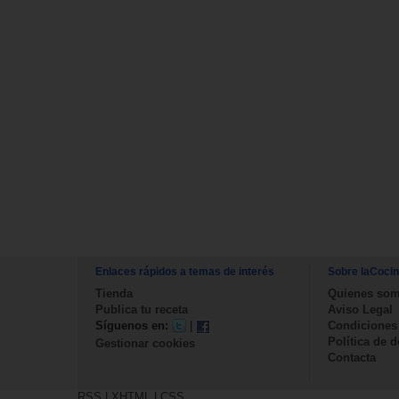
Enlaces rápidos a temas de interés
Sobre laCoci
Tienda
Quienes so
Publica tu receta
Aviso Legal
Síguenos en:
|
Condiciones
Política de 
Gestionar cookies
Contacta
RSS
|
XHTML
|
CSS