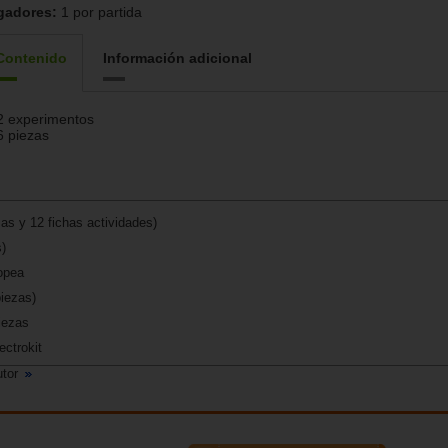
gadores:
1 por partida
Contenido
Información adicional
2 experimentos
6 piezas
as y 12 fichas actividades)
s)
opea
iezas)
iezas
ectrokit
utor