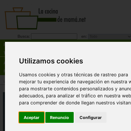
Busca:
en:
Recetas
Tienda
Utilizamos cookies
Actualidad
Registro
Usamos cookies y otras técnicas de rastreo para
mejorar tu experiencia de navegación en nuestra 
Inicio
>
Tienda
>
Libros
>
Menú
>
Recetarios general
para mostrarte contenidos personalizados y anun
Las recetas de las películas del
adecuados, para analizar el tráfico en nuestra web
Studio Ghibli. 10ª edición
para comprender de donde llegan nuestros visitan
Minh-Tri Vo
Aceptar
Renuncio
Configurar
Este libro reúne más de 20 recetas aparecidas e
películas del Studio Ghibli: de los "anman" (bollo
rellenos de alubias rojas) de "El viaje de Chihiro