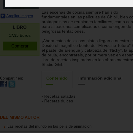
el ramen de "Ponyo" en el acantilado.
Las escenas de cocina siempre han sido
Ampliar imagen
fundamentales en las películas de Ghibli, bien 
protagonistas de reuniones familiares, como co
para situaciones complicadas o como origen de
LIBRO
peligrosas tentaciones.
17.95
Euros
¡Ahora estos deliciosos platos llegan a nuestra 
Desde el magnífico bento de "Mi vecino Totoro" 
el pastel de arenque y calabaza de "Nicky", la a
de bruja, encontraréis, por primera vez en españ
libro de recetas inspiradas en las obras maestra
Studio Ghibli.
Contenido
Información adicional
Compartir en:
- Recetas saladas
- Recetas dulces
DEL MISMO AUTOR
Las recetas del mundo en las pelis de animación