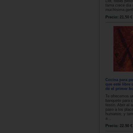
Lidl, todas pas
fama crece día 
muchísima gent
Precio:
21.50 €
Cocina para pe
que esté libre
dé el primer b
Te ofrecemos u
banquete para 
festín. Abrir el 
paso a los plac
humanos; y tam
a...
Precio:
22.90 €