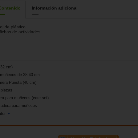
Contenido
Información adicional
oj de plástico
fichas de actividades
 (32 cm)
a muñecos de 38-40 cm
mera Puesta (40 cm)
 piezas
ra para muñecos (care set)
madera para muñecos
utor