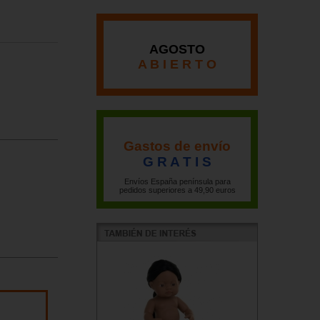
AGOSTO
A B I E R T O
Gastos de envío
G R A T I S
Envíos España península para
pedidos superiores a 49,90 euros