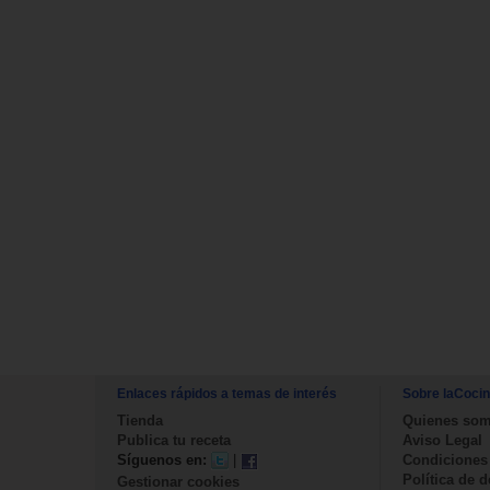
Enlaces rápidos a temas de interés
Sobre laCoci
Tienda
Quienes so
Publica tu receta
Aviso Legal
Síguenos en:
|
Condiciones
Política de 
Gestionar cookies