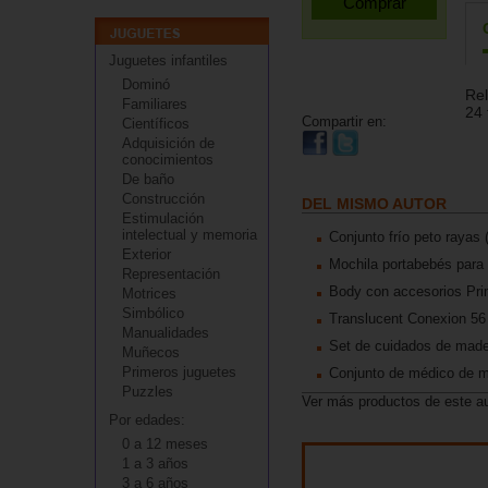
Juguetes infantiles
Dominó
Rel
Familiares
24 
Compartir en:
Científicos
Adquisición de
conocimientos
De baño
Construcción
DEL MISMO AUTOR
Estimulación
intelectual y memoria
Conjunto frío peto rayas
Exterior
Mochila portabebés par
Representación
Body con accesorios Pri
Motrices
Simbólico
Translucent Conexion 56
Manualidades
Set de cuidados de made
Muñecos
Primeros juguetes
Conjunto de médico de 
Puzzles
Ver más productos de este a
Por edades:
0 a 12 meses
1 a 3 años
3 a 6 años