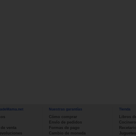
nadeMama.net
Nuestras garantías
Tienda
mos
Cómo comprar
Libros d
Envío de pedidos
Cocinero
 de venta
Formas de pago
Recetari
devoluciones
Cambio de moneda
Juguetes