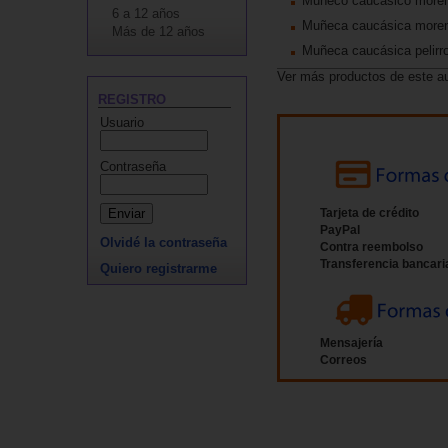
Muñeco caucásico moren
6 a 12 años
Muñeca caucásica moren
Más de 12 años
Muñeca caucásica pelirro
Ver más productos de este a
REGISTRO
Usuario
Contraseña
Tarjeta de crédito
PayPal
Olvidé la contraseña
Contra reembolso
Transferencia bancari
Quiero registrarme
Mensajería
Correos