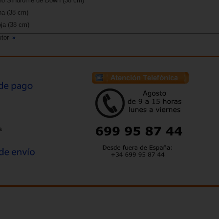
o Síndrome de Down (38 cm)
a (38 cm)
ja (38 cm)
utor
a