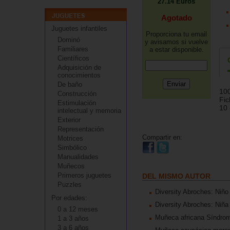
27.14
Euros
Agotado
Juguetes infantiles
Proporciona tu email
Dominó
y avisamos si vuelve
Familiares
a estar disponible.
Científicos
Adquisición de
conocimientos
De baño
100
Construcción
Fic
Estimulación
10
intelectual y memoria
Exterior
Representación
Compartir en:
Motrices
Simbólico
Manualidades
Muñecos
Primeros juguetes
DEL MISMO AUTOR
Puzzles
Diversity Abroches: Niñ
Por edades:
Diversity Abroches: Niña
0 a 12 meses
Muñeca africana Síndro
1 a 3 años
3 a 6 años