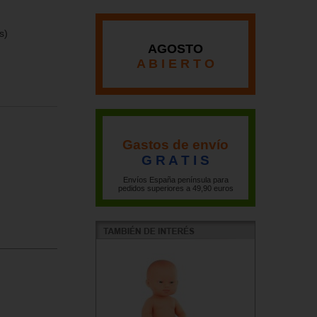
s)
AGOSTO
A B I E R T O
Gastos de envío
G R A T I S
Envíos España península para
pedidos superiores a 49,90 euros