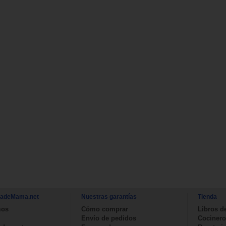
nadeMama.net
Nuestras garantías
Tienda
mos
Cómo comprar
Libros d
Envío de pedidos
Cocinero