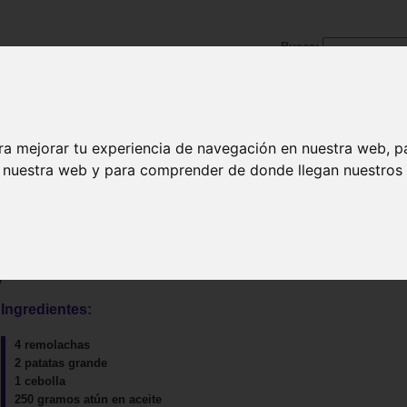
Busca:
ra mejorar tu experiencia de navegación en nuestra web, p
|
Pescados y mariscos
|
Carnes y aves
|
Postres
|
Bebida
n nuestra web y para comprender de donde llegan nuestros v
)
Ingredientes:
4 remolachas
2 patatas grande
1 cebolla
250 gramos atún en aceite