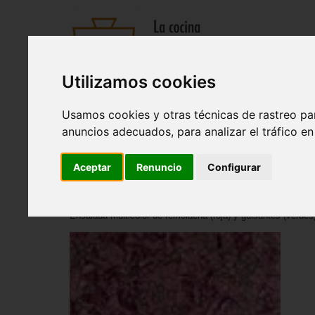
Utilizamos cookies
Recetas
Tienda
Actualidad
Registro
Usamos cookies y otras técnicas de rastreo pa
Entrantes
|
Sopas y cremas
|
Pastas y arroces
|
Ensaladas
anuncios adecuados, para analizar el tráfico e
Inicio
>
Recetas
>
Ensaladas
Aceptar
Renuncio
Configurar
Ensalada de remolacha y atún
Ensalada multicolor de remolacha (roja) y guisantes (verdes