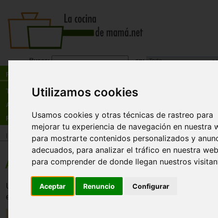
Busca:
en:
Recetas
Utilizamos cookies
Tienda
Actualidad
Usamos cookies y otras técnicas de rastreo para
Registro
mejorar tu experiencia de navegación en nuestra 
Inicio
>
Recetas
>
Pescados y mariscos
para mostrarte contenidos personalizados y anun
adecuados, para analizar el tráfico en nuestra web
para comprender de donde llegan nuestros visitan
Atún con jamón
Un rico lomo de pescado con el toque salado del jamón s
Aceptar
Renuncio
Configurar
en aromática salsa