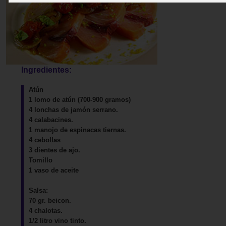
Ingredientes:
Atún
1 lomo de atún (700-900 gramos)
4 lonchas de jamón serrano.
4 calabacines.
1 manojo de espinacas tiernas.
4 cebollas
3 dientes de ajo.
Tomillo
1 vaso de aceite
Salsa:
70 gr. beicon.
4 chalotas.
1/2 litro vino tinto.