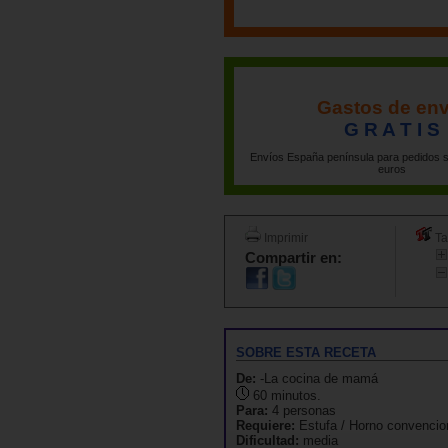
Gastos de env
G R A T I S
Envíos España península para pedidos s
euros
Imprimir
Ta
Compartir en:
SOBRE ESTA RECETA
De:
-La cocina de mamá
60 minutos.
Para:
4 personas
Requiere:
Estufa / Horno convencio
Dificultad:
media