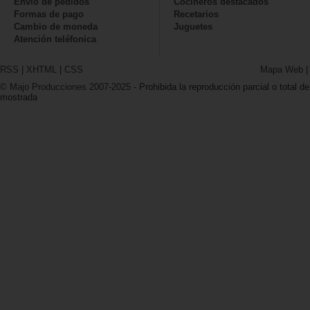
Envío de pedidos
Cocineros destacados
Formas de pago
Recetarios
Cambio de moneda
Juguetes
Atención teléfonica
RSS
|
XHTML
|
CSS
Mapa Web
© Majo Producciones 2007-2025
- Prohibida la reproducción parcial o total de
mostrada