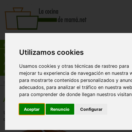
Busca:
en:
Recetas
Utilizamos cookies
Tienda
Actualidad
Usamos cookies y otras técnicas de rastreo para
Registro
mejorar tu experiencia de navegación en nuestra 
para mostrarte contenidos personalizados y anun
Inicio
>
Recetas
>
Pastas y arroces
adecuados, para analizar el tráfico en nuestra web
para comprender de donde llegan nuestros visitan
Arroz caldoso
Aceptar
Renuncio
Configurar
Un delicioso arroz caldos con carne y pollo. Ideal para c
día, puede ser un plato muy completo y único.