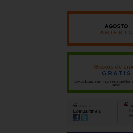
AGOSTO
A B I E R T O
Gastos de env
G R A T I S
Envíos España península para pedidos s
euros
Imprimir
Ta
Compartir en: