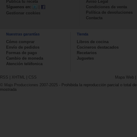
Publica tu receta
Aviso Legal
Síguenos en:
|
Condiciones de venta
Política de devoluciones
Gestionar cookies
Contacta
Nuestras garantías
Tienda
Cómo comprar
Libros de cocina
Envío de pedidos
Cocineros destacados
Formas de pago
Recetarios
Cambio de moneda
Juguetes
Atención teléfonica
RSS
|
XHTML
|
CSS
Mapa Web
© Majo Producciones 2007-2025
- Prohibida la reproducción parcial o total de
mostrada