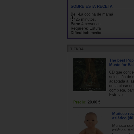
SOBRE ESTA RECETA
De:
-La cocina de mamá
25 minutos.
Para:
4 personas
Requiere:
Estufa
Dificultad:
media
The best Pop-
Music for Bal
CD que contie
selección de 
adaptada a las
de la clase de 
completa, barr
Este vo...
Precio:
20.00 €
Muñeco rec
asiático (40
Muñeco sex
asiática. Ar