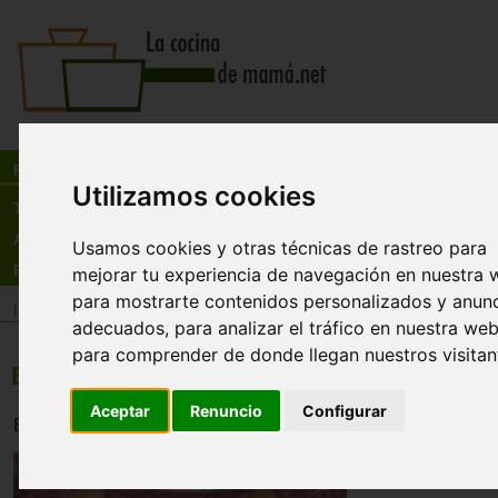
Busca:
en:
Recetas
Utilizamos cookies
Tienda
Actualidad
Usamos cookies y otras técnicas de rastreo para
Registro
mejorar tu experiencia de navegación en nuestra 
para mostrarte contenidos personalizados y anun
Inicio
>
Recetas
>
Carnes y avesBebidas
adecuados, para analizar el tráfico en nuestra web
para comprender de donde llegan nuestros visitan
Butifarra asada a las uvas
Aceptar
Renuncio
Configurar
Butifarras con uva, una manera distinta de disfrutarlas.