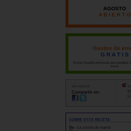
AGOSTO
A B I E R T O
Gastos de env
G R A T I S
Envíos España península para pedidos s
euros
Imprimir
Ta
Compartir en:
SOBRE ESTA RECETA
De:
-La cocina de mamá