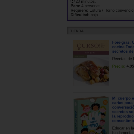
20 minutos.
Para:
4 personas
Requiere:
Estufa / Horno convencio
Dificultad:
baja
Foie-gras. 
cocina Todo
secretos de
Recetas de F
Precio:
4.95
Mi cuerpo e
cartas para
conversació
secretos so
la reproduc
consentimi
Educar en la
fundamental 