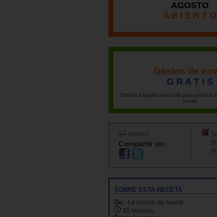
AGOSTO
A B I E R T O
Gastos de env
G R A T I S
Envíos España península para pedidos s
euros
Imprimir
Ta
Compartir en:
SOBRE ESTA RECETA
De:
-La cocina de mamá
10 minutos.