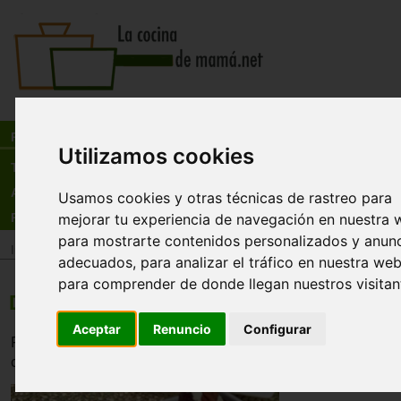
Busca:
en:
Recetas
Utilizamos cookies
Tienda
Actualidad
Usamos cookies y otras técnicas de rastreo para
mejorar tu experiencia de navegación en nuestra 
Registro
para mostrarte contenidos personalizados y anun
Inicio
>
Recetas
>
Entrantes
adecuados, para analizar el tráfico en nuestra web
para comprender de donde llegan nuestros visitan
Dátiles rellenos de queso
Aceptar
Renuncio
Configurar
Receta rápida y sencilla para quedar bien como entrante e
comida. Se puede preparar con antelacion y dejar en la nev