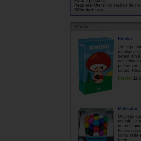
Para:
4 personas
Requiere:
Utensilios básicos de coc
Dificultad:
baja
Kinoko
¡Sé el prime
recolectar tu
setas! ¡Un j
coleccionar 
podrás ver t
cartas! Reco
Precio:
11.8
Molecube
Un juego que
resistir. Un
de movimient
fluidos que 
como seda e
Inten...