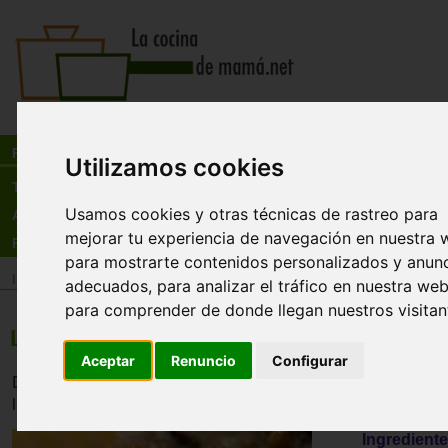
Busca:
en:
Recetas
Utilizamos cookies
Tienda
Usamos cookies y otras técnicas de rastreo para
Actualidad
mejorar tu experiencia de navegación en nuestra 
Registro
para mostrarte contenidos personalizados y anun
Inicio
>
Recetas
>
Carnes y avesBebidas
adecuados, para analizar el tráfico en nuestra web
para comprender de donde llegan nuestros visitan
Lengua de ternera en salsa
Aceptar
Renuncio
Configurar
Deliciosa lengua de ternera en salsa. Muy rica aunque es
laboriosa, pero lo bueno se hace esperar.
Ingrediente