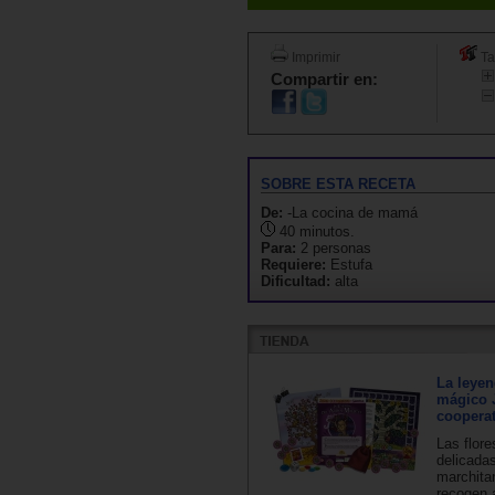
Imprimir
Ta
Compartir en:
SOBRE ESTA RECETA
De:
-La cocina de mamá
40 minutos.
Para:
2 personas
Requiere:
Estufa
Dificultad:
alta
La leyen
mágico 
cooperat
Las flor
delicada
marchita
recogen 