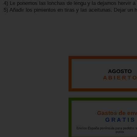
4) Le ponemos las lonchas de lengu y la dejamos hervir a 
5) Añadir los pimientos en tiras y las aceitunas. Dejar un h
AGOSTO
A B I E R T O
Gastos de env
G R A T I S
Envíos España península para pedidos s
euros