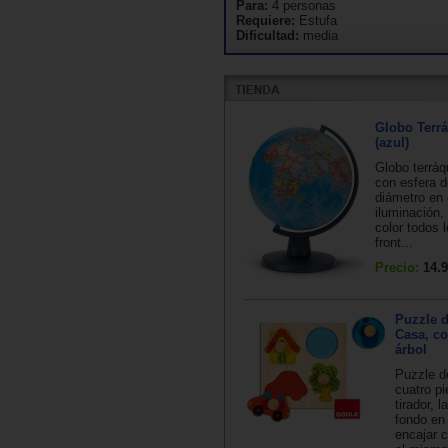
Para:
4 personas
Requiere:
Estufa
Dificultad:
media
Globo Terr
(azul)
Globo terráq
con esfera 
diámetro en 
iluminación,
color todos 
front...
Precio:
14.9
Puzzle d
Casa, co
árbol
Puzzle d
cuatro p
tirador, l
fondo en
encajar 