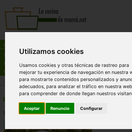
Busca:
en:
Recetas
Utilizamos cookies
Tienda
Actualidad
Usamos cookies y otras técnicas de rastreo para
Registro
mejorar tu experiencia de navegación en nuestra 
para mostrarte contenidos personalizados y anun
Inicio
>
Recetas
>
Sopas y cremas
adecuados, para analizar el tráfico en nuestra web
para comprender de donde llegan nuestros visitan
Potaje de Semana Santa
Aceptar
Renuncio
Configurar
Un delicioso potaje tradicional de la semana santa.