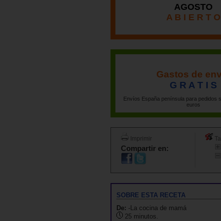
AGOSTO
A B I E R T O
Gastos de env
G R A T I S
Envíos España península para pedidos s
euros
Imprimir
Ta
Compartir en:
SOBRE ESTA RECETA
De:
-La cocina de mamá
25 minutos.