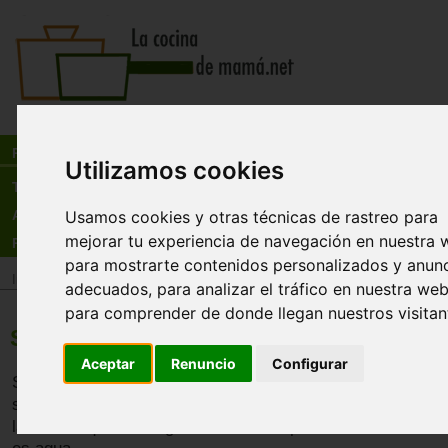
Busca:
en:
Recetas
Utilizamos cookies
Tienda
Usamos cookies y otras técnicas de rastreo para
Actualidad
mejorar tu experiencia de navegación en nuestra 
Registro
para mostrarte contenidos personalizados y anun
Inicio
>
Recetas
>
Sopas y cremas
adecuados, para analizar el tráfico en nuestra web
para comprender de donde llegan nuestros visitan
Sopa de melón fria
Aceptar
Renuncio
Configurar
Se trata de un entrante refrescante y muy fácil de hacer q
sustituir a sopas o purés finos. El melón es después de l
las frutas que más agua concentran; prácticamente el 90