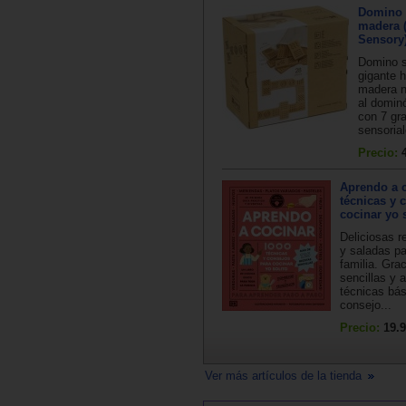
Domino 
madera 
Sensory
Domino s
gigante 
madera n
al domin
con 7 gr
sensorial
Precio:
Aprendo a c
técnicas y 
cocinar yo 
Deliciosas r
y saladas pa
familia. Gra
sencillas y 
técnicas bás
consejo...
Precio:
19.9
Ver más artículos de la tienda