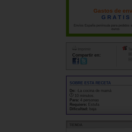
Gastos de env
G R A T I S
Envíos España península para pedidos s
euros
Imprimir
Ta
Compartir en:
SOBRE ESTA RECETA
De:
-La cocina de mamá
10 minutos.
Para:
4 personas
Requiere:
Estufa
Dificultad:
baja