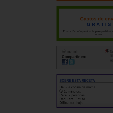
Gastos de env
G R A T I S
Envíos España península para pedidos s
euros
Imprimir
Ta
Compartir en:
SOBRE ESTA RECETA
De:
-La cocina de mamá
10 minutos.
Para:
2 personas
Requiere:
Estufa
Dificultad:
baja