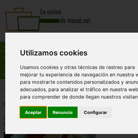
Busca:
en:
Recetas
Utilizamos cookies
Tienda
Actualidad
Usamos cookies y otras técnicas de rastreo para
mejorar tu experiencia de navegación en nuestra 
Registro
para mostrarte contenidos personalizados y anun
Inicio
>
Recetas
>
Entrantes
adecuados, para analizar el tráfico en nuestra web
para comprender de donde llegan nuestros visitan
Canapés de anchoas y huevo de codorn
Aceptar
Renuncio
Configurar
Unos canapés con huevo de codorniz y anchoas. Salados
ricos.