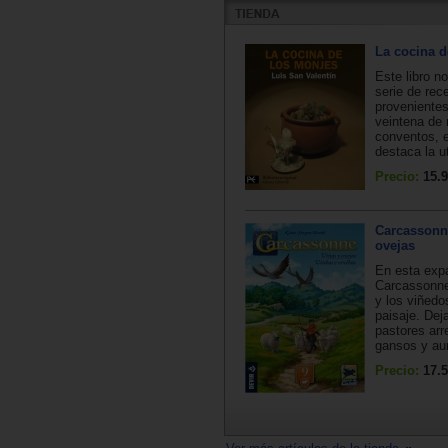
La cocina d
Este libro n
serie de rec
proveniente
veintena de
conventos, 
destaca la ut
Precio:
15.9
Carcassonn
ovejas
En esta exp
Carcassonne
y los viñedo
paisaje. Dej
pastores arr
gansos y au
Precio:
17.5