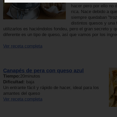
Esta receta es realmen
hacer pero por ello no 
rica. Nace debido a qu
siempre quedaban "troz
distintos quesos y una
utilizarlos es haciéndolos fondeu, pero el gran secreto y q
diferente es un tipo de queso, así que vamos por los ingre
Ver receta completa
Canapés de pera con queso azul
Tiempo:
20minutos
Dificultad:
baja
Un entrante fácil y rápido de hacer, ideal para los
amantes del queso
Ver receta completa