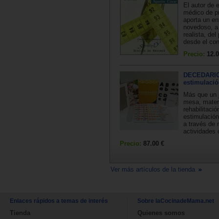
El autor de e
médico de pr
aporta un e
novedoso, a
realista, de
desde el con
Precio:
12.0
DECEDARIO
estimulació
Más que un 
mesa, mater
rehabilitació
estimulación
a través de 
actividades 
Precio:
87.00 €
Ver más artículos de la tienda
Enlaces rápidos a temas de interés
Sobre laCocinadeMama.net
Tienda
Quienes somos