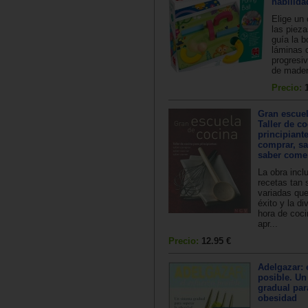
habilida
Elige un 
las pieza
guía la b
láminas c
progresi
de mader
Precio:
Gran escuel
Taller de c
principiant
comprar, sa
saber come
La obra incl
recetas tan 
variadas que
éxito y la di
hora de coci
apr...
Precio:
12.95 €
Adelgazar: 
posible. Un
gradual par
obesidad