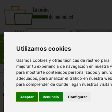
Busca:
en:
Recetas
Tienda
Utilizamos cookies
Actualidad
Usamos cookies y otras técnicas de rastreo para
Registro
mejorar tu experiencia de navegación en nuestra 
Inicio
>
Recetas
>
Entrantes
para mostrarte contenidos personalizados y anun
adecuados, para analizar el tráfico en nuestra web
Entrantes
para comprender de donde llegan nuestros visitan
Fondeu de queso
Aceptar
Renuncio
Configurar
Tiempo:
15minutos
Dificultad:
alta