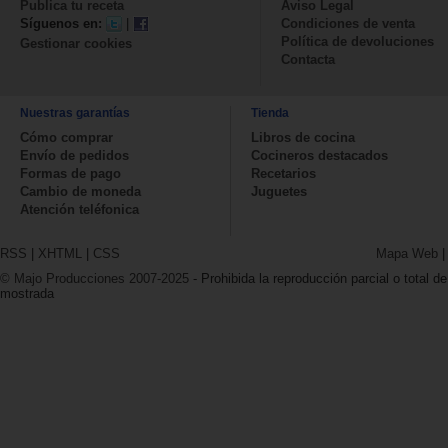
Publica tu receta
Aviso Legal
Síguenos en:
|
Condiciones de venta
Política de devoluciones
Gestionar cookies
Contacta
Nuestras garantías
Tienda
Cómo comprar
Libros de cocina
Envío de pedidos
Cocineros destacados
Formas de pago
Recetarios
Cambio de moneda
Juguetes
Atención teléfonica
RSS
|
XHTML
|
CSS
Mapa Web
© Majo Producciones 2007-2025
- Prohibida la reproducción parcial o total de
mostrada