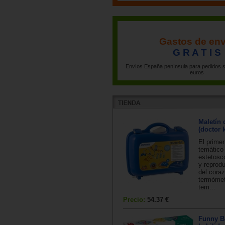
Gastos de env
G R A T I S
Envíos España península para pedidos s
euros
Maletín 
(doctor k
El primer
temático 
estetosc
y reprod
del coraz
termómetr
tem...
Precio:
54.37 €
Funny Ba