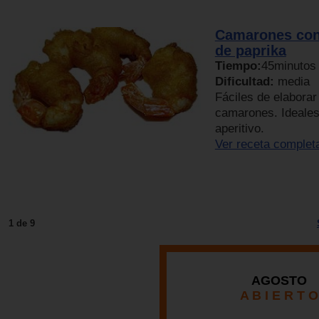
Camarones con
de paprika
Tiempo:
45minutos
Dificultad:
media
Fáciles de elaborar
camarones. Ideales
aperitivo.
Ver receta complet
1 de 9
AGOSTO
A B I E R T O