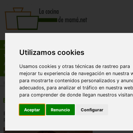
Busca:
en:
Recetas
Utilizamos cookies
Tienda
Actualidad
Usamos cookies y otras técnicas de rastreo para
Registro
mejorar tu experiencia de navegación en nuestra 
para mostrarte contenidos personalizados y anun
Inicio
>
Recetas
>
Postres
adecuados, para analizar el tráfico en nuestra web
para comprender de donde llegan nuestros visitan
Bizcocho con chocolate
Aceptar
Renuncio
Configurar
El tipico bizcocho de chocalte que queda bien en cualqui
Facil de hacer.