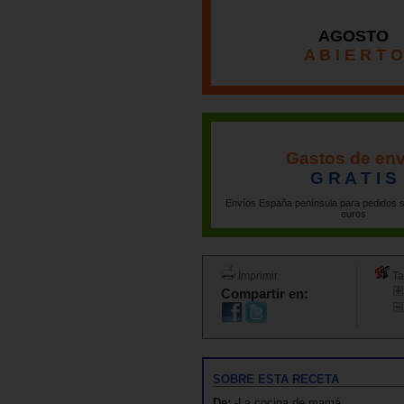
AGOSTO
A B I E R T O
Gastos de env
G R A T I S
Envíos España península para pedidos s
euros
Imprimir
Ta
Compartir en:
SOBRE ESTA RECETA
De:
-La cocina de mamá