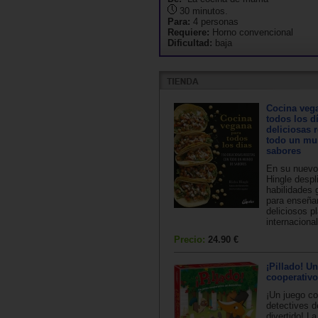
30 minutos.
Para:
4 personas
Requiere:
Horno convencional
Dificultad:
baja
Cocina veg
todos los d
deliciosas 
todo un mu
sabores
En su nuevo 
Hingle despl
habilidades
para enseñar
deliciosos p
internacional
Precio:
24.90 €
¡Pillado! U
cooperativo
¡Un juego co
detectives d
divertido! La