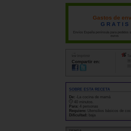
Gastos de env
G R A T I S
Envíos España península para pedidos s
euros
Imprimir
Ta
Compartir en:
SOBRE ESTA RECETA
De:
-La cocina de mamá
40 minutos.
Para:
4 personas
Requiere:
Utensilios básicos de coc
Dificultad:
baja