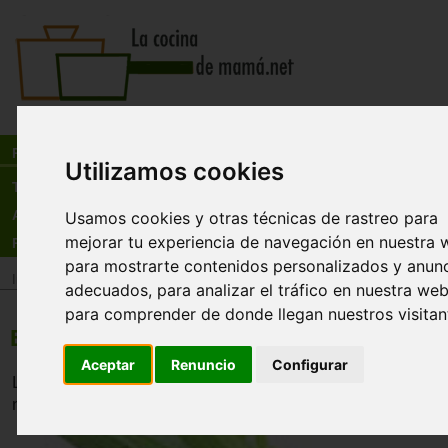
Busca:
en:
Recetas
Utilizamos cookies
Tienda
Actualidad
Usamos cookies y otras técnicas de rastreo para
mejorar tu experiencia de navegación en nuestra 
Registro
para mostrarte contenidos personalizados y anun
Inicio
>
Recetas
>
Ensaladas
adecuados, para analizar el tráfico en nuestra web
para comprender de donde llegan nuestros visitan
Ensalada de cebolla
Aceptar
Renuncio
Configurar
Las cebollas que gustan a muchos y otros mucho no. Per
nutritivas, ademas despues del remojo no pican.