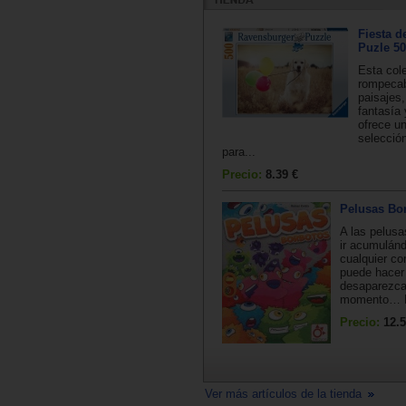
Fiesta d
Puzle 50
Esta col
rompeca
paisajes
fantasía
ofrece u
selecció
para...
Precio:
8.39 €
Pelusas Bo
A las pelusa
ir acumulán
cualquier cor
puede hacer
desaparezca
momento… Pr
Precio:
12.5
Ver más artículos de la tienda