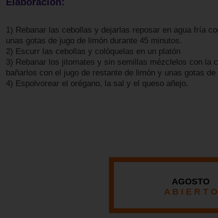
Elaboración:
1) Rebanar las cebollas y dejarlas reposar en agua fría co
unas gotas de jugo de limón durante 45 minutos.
2) Escurr las cebollas y colóquelas en un platón
3) Rebanar los jitomates y sin semillas mézclelos con la c
bañarlos con el jugo de restante de limón y unas gotas de 
4) Espolvorear el orégano, la sal y el queso añejo.
AGOSTO
A B I E R T O