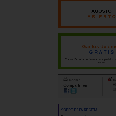
AGOSTO
A B I E R T O
Gastos de env
G R A T I S
Envíos España península para pedidos s
euros
Imprimir
Ta
Compartir en:
SOBRE ESTA RECETA