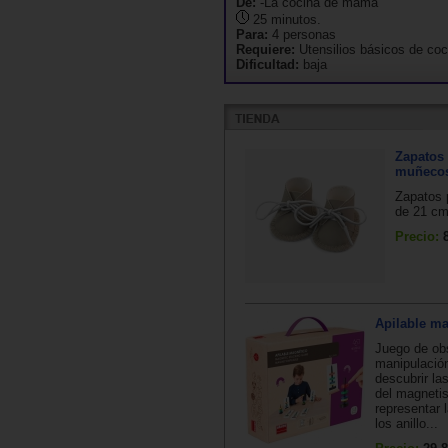
De:
-La cocina de mamá
25 minutos.
Para:
4 personas
Requiere:
Utensilios básicos de coc
Dificultad:
baja
Zapatos
muñecos
Zapatos
de 21 cm.
Precio:
Apilable m
Juego de ob
manipulació
descubrir la
del magneti
representar 
los anillo...