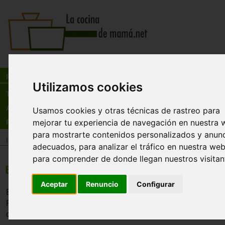
Busca:
en:
Recetas
Utilizamos cookies
Tienda
Actualidad
Usamos cookies y otras técnicas de rastreo para
mejorar tu experiencia de navegación en nuestra 
Registro
para mostrarte contenidos personalizados y anun
Inicio
>
Recetas
>
Ensaladas
adecuados, para analizar el tráfico en nuestra web
para comprender de donde llegan nuestros visitan
Ensalada de aguacate
Aceptar
Renuncio
Configurar
Esta ensalada viene muy bien para acompañar una comid
Recordar que el aguacate contiene mucha grasa por lo que 
comida debera ser ligera.