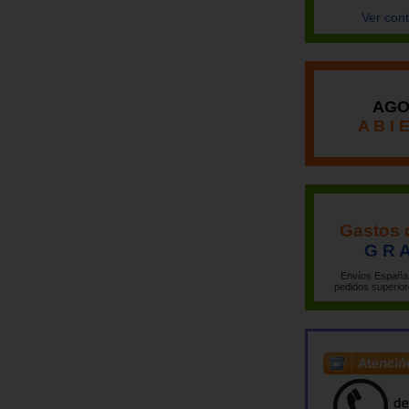
Ver con
AGO
A B I 
Gastos 
G R A
Envíos España 
pedidos superior