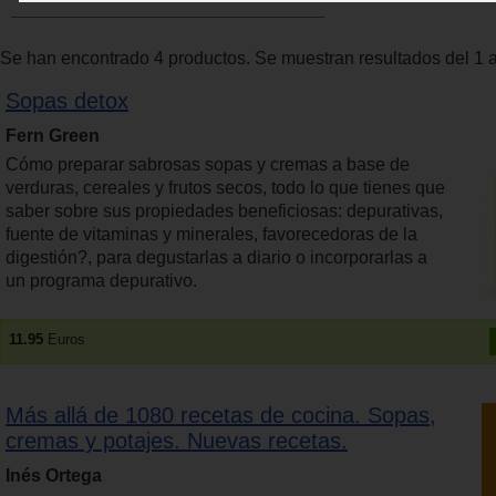
Se han encontrado 4 productos. Se muestran resultados del 1 a
Sopas detox
Fern Green
Cómo preparar sabrosas sopas y cremas a base de
verduras, cereales y frutos secos, todo lo que tienes que
saber sobre sus propiedades beneficiosas: depurativas,
fuente de vitaminas y minerales, favorecedoras de la
digestión?, para degustarlas a diario o incorporarlas a
un programa depurativo.
11.95
Euros
Más allá de 1080 recetas de cocina. Sopas,
cremas y potajes. Nuevas recetas.
Inés Ortega