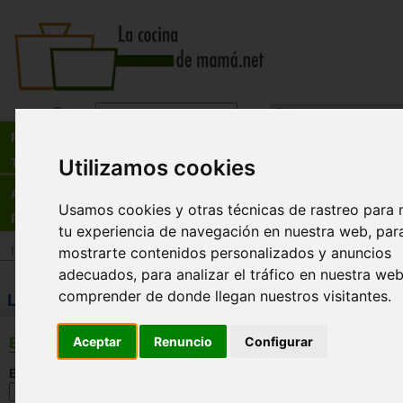
Busca:
en:
Recetas
Utilizamos cookies
Tienda
Actualidad
Usamos cookies y otras técnicas de rastreo para 
Registro
tu experiencia de navegación en nuestra web, par
mostrarte contenidos personalizados y anuncios
Inicio
>
Tienda
>
Libros
>
Menú
>
Sopas y cremas
adecuados, para analizar el tráfico en nuestra we
comprender de donde llegan nuestros visitantes.
LIBROS: Sopas y cremas
Aceptar
Renuncio
Configurar
BÚSQUEDA
En esta sección: