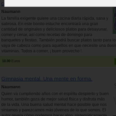
colección de 320 recetas.
Naumann
La familia exigente quiere una cocina diaria rápida, sana y
sabrosa. En este bonito estuche encontrará una gran
cantidad de originales y deliciosos platos para desayunar,
comer y cenar, así como recetas de domingo para
banquetes y fiestas. También podrá buscar platos tanto para l
vaya de cabeza como para aquellos en que necesite una dosis
vitaminas. Todos a comer, ¡ buen provecho !.
10.00
Euros
Gimnasia mental. Una mente en forma.
Naumann
Quien va cumpliendo años con el espíritu despierto y buen
humor, también goza de mejor salud física y disfruta más
de la vida. Una buena salud mental hace posible que nos
sintamos y parezcamos más jóvenes de lo que somos. El
autor revela cómo podemos hacer algo, sistemáticamente,