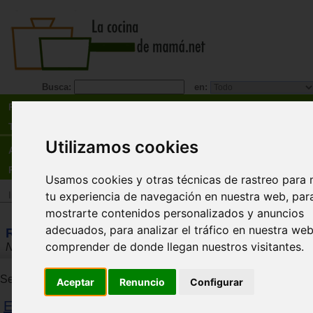
Busca:
en:
Recetas
Tienda
Utilizamos cookies
Actualidad
Registro
Usamos cookies y otras técnicas de rastreo para 
tu experiencia de navegación en nuestra web, par
Inicio
>
Tienda
mostrarte contenidos personalizados y anuncios
adecuados, para analizar el tráfico en nuestra we
Resultados de la búsqueda
comprender de donde llegan nuestros visitantes.
Naumann
Se han encontrado 6 productos. Se muestran resultados del 1 a
Aceptar
Renuncio
Configurar
Estuche de cocina familiar. Una completa