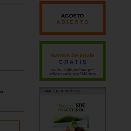
AGOSTO
A B I E R T O
Gastos de envío
G R A T I S
Envíos España península para
pedidos superiores a 49,90 euros
er.