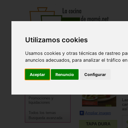
Utilizamos cookies
Recetas
Tienda
Actualidad
Registro
Inicio
>
Tienda
>
Libros
>
Especialidades
>
Saludable
>
Co
Usamos cookies y otras técnicas de rastreo pa
anuncios adecuados, para analizar el tráfico e
Co
Cocineros destacados
Na
Aceptar
Renuncio
Configurar
Especialidades
Una
Menú
emb
Regional
ten
Promociones y
Las
liquidaciones
can
así
Todos los temas
Ampliar imagen
Busqueda avanzada
TAPA DURA