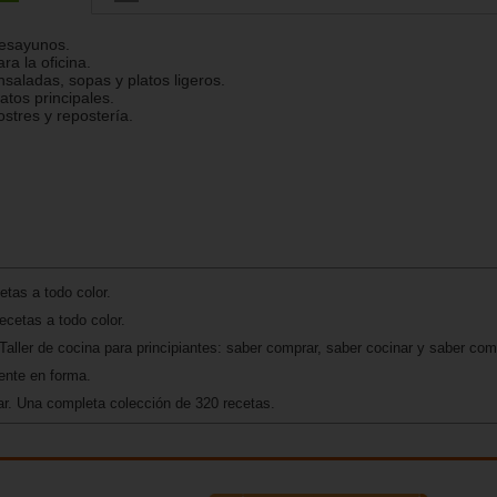
esayunos.
ara la oficina.
nsaladas, sopas y platos ligeros.
latos principales.
ostres y repostería.
etas a todo color.
ecetas a todo color.
Taller de cocina para principiantes: saber comprar, saber cocinar y saber com
nte en forma.
ar. Una completa colección de 320 recetas.