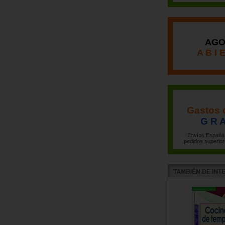
AGO
A B I 
Gastos 
G R A
Envíos España 
pedidos superior