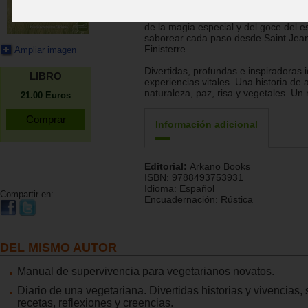
¿Sobrevivirá una vegetariana durant
Camino de Santiago? Además de sobre
de la magia especial y del goce del es
saborear cada paso desde Saint Jean
Finisterre.
Ampliar imagen
Divertidas, profundas e inspiradoras i
LIBRO
experiencias vitales. Una historia de
naturaleza, paz, risa y vegetales. Un 
21.00
Euros
Información adicional
Editorial:
Arkano Books
ISBN:
9788493753931
Idioma:
Español
Compartir en:
Encuadernación:
Rústica
DEL MISMO AUTOR
Manual de supervivencia para vegetarianos novatos.
Diario de una vegetariana. Divertidas historias y vivencias,
recetas, reflexiones y creencias.