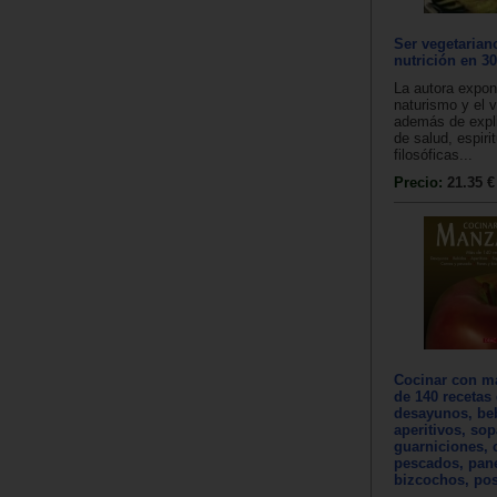
Ser vegetarian
nutrición en 3
La autora expon
naturismo y el 
además de expli
de salud, espiri
filosóficas...
Precio:
21.35 €
Cocinar con m
de 140 recetas 
desayunos, be
aperitivos, so
guarniciones, 
pescados, pan
bizcochos, pos