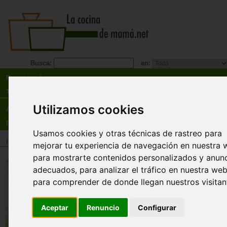
Busca:
en:
Recetas
Tienda
Utilizamos cookies
Actualidad
Registro
Usamos cookies y otras técnicas de rastreo para
Inicio
>
Tienda
>
Libros
>
Especialidades
>
Vegetarianismo
mejorar tu experiencia de navegación en nuestra 
para mostrarte contenidos personalizados y anun
Camino de Santiago vege
adecuados, para analizar el tráfico en nuestra web
Sobrevivirá una vegetari
para comprender de donde llegan nuestros visitan
5 semanas en el Camino
Santiago ?.
Aceptar
Renuncio
Configurar
Ana Moreno