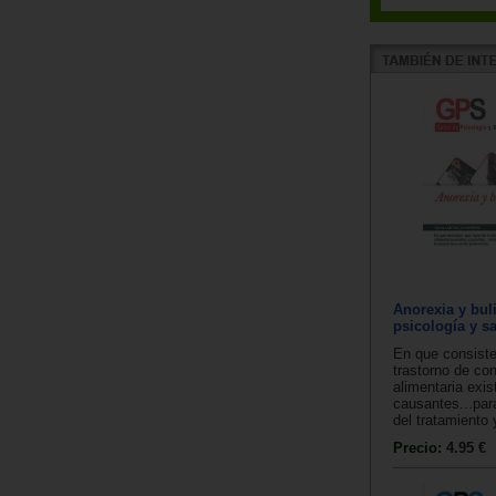
Anorexia y bul
psicología y s
En que consiste
trastorno de co
alimentaria exis
causantes...para
del tratamiento y
Precio:
4.95 €