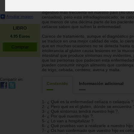
proteína presente en harina, trigo..., que afecta
de cada 250 nacidos, siendo el proceso crónico
digestivo más frecuente en nuestro país (40.00
Ampliar imagen
censados), pero está infradiagnosticado; se calc
que menos de una décima parte de los paciente
celíacos saben que sufren la enfermedad.
LIBRO
Carece de tratamiento, aunque el diagnóstico p
4.95
Euros
se traduce en una mejor calidad de vida, lo ciert
que en muchas ocasiones no se detecta hasta q
intolerancia al gluten causa lesiones en la muco
intestinal que produce síntomas muy evidentes, 
que las personas que padecen esta enfermedad
pueden consumir ningún alimento que contenga
de trigo, cebada, centeno, avena y malta.
Compartir en:
Contenido
Información adicional
1- ¿ Qué es la enfermedad celíaca o celiaquía ?
2- ¿ Pero qué es el gluten, dónde se encuentra 
3- ¿ Qué síntomas tendrá nuestro hijo ?.
4- ¿ Por qué nuestro hijo ?.
5- ¿ Lo van a hospitalizar ?.
6- ¿ Qué pruebas van a realizarle a nuestro hijo 
7- ¿ Os han confirmado que vuestro hijo es celí