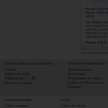
Nuestro hijo es
huevo. Guías d
salud.
Las alergias ap
con mayor frecu
infancia. La ale
reacción o resp
inapropiada del 
Precio:
4.95 €
Ver más artículos 
Enlaces rápidos a temas de interés
Sobre laCocinadeMama.net
Tienda
Quienes somos
Publica tu receta
Aviso Legal
Síguenos en:
|
Condiciones de venta
Política de devoluciones
Gestionar cookies
Contacta
Nuestras garantías
Tienda
Cómo comprar
Libros de cocina