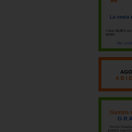
La cesta 
Faltan
49,90 €
par
gratis
Ver con
AGO
A B I 
Gastos 
G R A
Envíos España 
pedidos superior