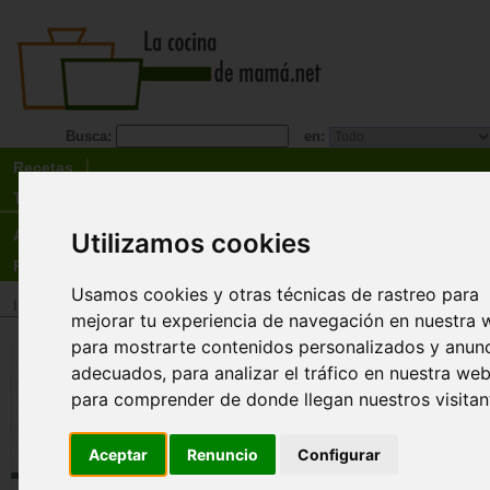
Busca:
en:
Recetas
Tienda
Actualidad
Utilizamos cookies
Registro
Usamos cookies y otras técnicas de rastreo para
Inicio
>
Tienda
>
Libros
>
Especialidades
>
Alimentación infantil
mejorar tu experiencia de navegación en nuestra 
para mostrarte contenidos personalizados y anun
Intolerancia al gluten: celiaquía.
adecuados, para analizar el tráfico en nuestra web
Guías de psicología y salud.
para comprender de donde llegan nuestros visitan
Marta Zamora Pasadas
La celiaquía o intolerancia al gluten, es una
Aceptar
Renuncio
Configurar
enfermedad intestinal crónica y relativamente c
debida a la mala absorción de alimentos con glu