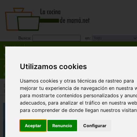
Busca:
en:
Recetas
Tienda
Utilizamos cookies
Actualidad
Registro
Usamos cookies y otras técnicas de rastreo para
Inicio
>
Tienda
>
Libros
>
Cocineros destacados
>
Karlos Arg
mejorar tu experiencia de navegación en nuestra 
Inicio
>
Tienda
>
Libros
>
Menú
>
Recetarios general
para mostrarte contenidos personalizados y anun
adecuados, para analizar el tráfico en nuestra web
Como en casa. Recetas para tr
para comprender de donde llegan nuestros visitan
cocinando.
Karlos Arguiñano
Aceptar
Renuncio
Configurar
Algo más que un recetario de cocina sencilla y
divertida. Aquí encontraras 90 recetas para to