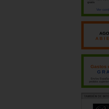
gratis
Ver con
AGO
A B I 
Gastos 
G R A
Envíos España 
pedidos superior