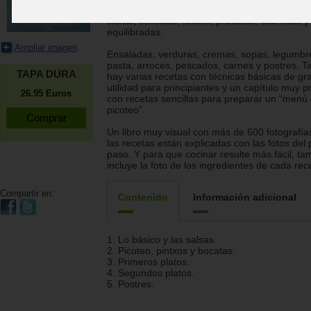
gustos, elaboradas con productos frescos. Re
claras, concisas, fáciles, prácticas, sabrosas y
equilibradas.
Ampliar imagen
Ensaladas, verduras, cremas, sopas, legumbr
pasta, arroces, pescados, carnes y postres. 
TAPA DURA
hay varias recetas con técnicas básicas de gr
utilidad para principiantes y un capítulo muy p
26.95
Euros
con recetas sencillas para preparar un “menú
picoteo”.
Un libro muy visual con más de 600 fotografía
las recetas están explicadas con las fotos del
paso. Y para que cocinar resulte más fácil, ta
incluye la foto de los ingredientes de cada rec
Compartir en:
Contenido
Información adicional
1. Lo básico y las salsas.
2. Picoteo, pintxos y bocatas.
3. Primeros platos.
4. Segundos platos.
5. Postres.