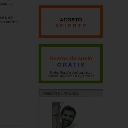
cos, sin
hora de
AGOSTO
una cocina
A B I E R T O
Gastos de envío
G R A T I S
Envíos España península para
pedidos superiores a 49,90 euros