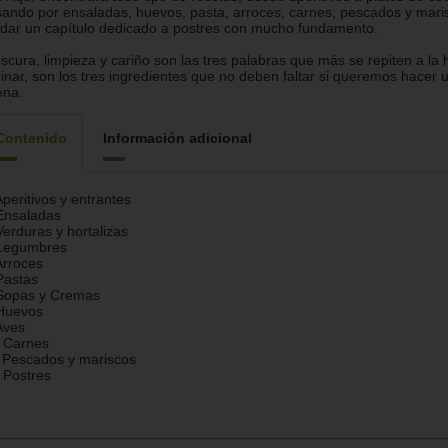
ando por ensaladas, huevos, pasta, arroces, carnes, pescados y maris
idar un capítulo dedicado a postres con mucho fundamento.
scura, limpieza y cariño son las tres palabras que más se repiten a la 
inar, son los tres ingredientes que no deben faltar si queremos hacer 
ena.
Contenido
Información adicional
Aperitivos y entrantes
Ensaladas
Verduras y hortalizas
 Legumbres
Arroces
Pastas
 Sopas y Cremas
 Huevos
Aves
 Carnes
 Pescados y mariscos
 Postres