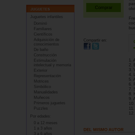
pas
olv
Juguetes infantiles
Fre
coc
Dominó
bu
Familiares
Científicos
Adquisición de
Compartir en:
conocimientos
De baño
Construcción
1. 
Estimulación
2. 
intelectual y memoria
3. 
Exterior
4.
Representación
5. 
Motrices
6. 
Simbólico
7.
Manualidades
8.
Muñecos
9. 
Primeros juguetes
10.
11.
Puzzles
12.
Por edades:
0 a 12 meses
1 a 3 años
DEL MISMO AUTOR
3 a 6 años