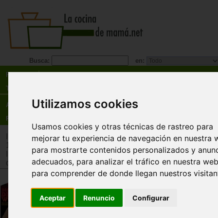
Busca:
en:
Recetas
Tienda
Utilizamos cookies
Actualidad
Registro
Usamos cookies y otras técnicas de rastreo para
Inicio
>
Tienda
>
Juguetes infantiles
>
Juguetes por edad
>
Ju
mejorar tu experiencia de navegación en nuestra 
12 años
para mostrarte contenidos personalizados y anun
Inicio
>
Tienda
>
Juguetes infantiles
>
Juguetes por tipo
>
Jug
adecuados, para analizar el tráfico en nuestra web
científicos
para comprender de donde llegan nuestros visitan
Excavación Mundo Dinosaurio (
and Play)
Aceptar
Renuncio
Configurar
4M