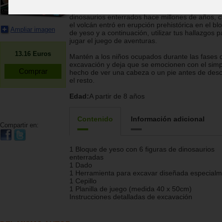
Dos actividades de diversión en uno! Excavar los
dinosaurios enterrados hace millones de años, 
el volcán entró en erupción prehistórica en el bl
Ampliar imagen
de yeso y a continuación, utilizar tus hallazgos p
jugar el juego de aventuras.
13.16
Euros
Mantén a los niños ocupados durante las fases 
excavación y deja que se emocionen con el simp
hecho de ver una cabeza o un pie antes de desc
el resto.
Edad:
A partir de 8 años
Contenido
Información adicional
Compartir en:
1 Bloque de yeso con 6 figuras de dinosaurios
enterradas
1 Dado
1 Herramienta para excavar diseñada especial
1 Cepillo
1 Planilla de juego (medida 40 x 50cm)
Instrucciones detalladas de excavación