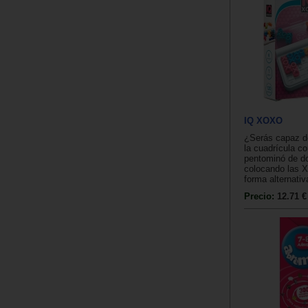
IQ XOXO
¿Serás capaz de
la cuadrícula c
pentominó de do
colocando las X
forma alternativ
Precio:
12.71 €