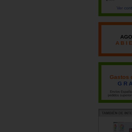
Ver con
AGO
A B I 
Gastos 
G R A
Envíos España 
pedidos superior