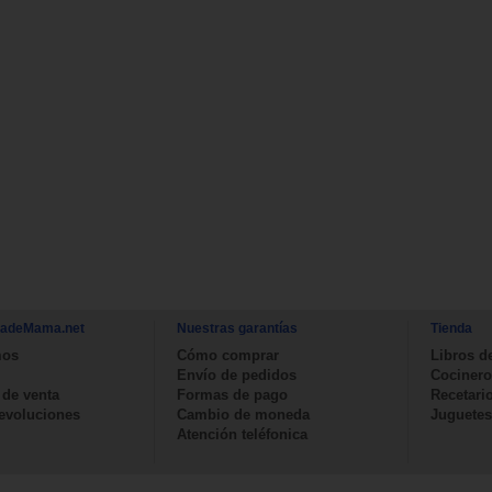
nadeMama.net
Nuestras garantías
Tienda
mos
Cómo comprar
Libros d
Envío de pedidos
Cocinero
 de venta
Formas de pago
Recetari
devoluciones
Cambio de moneda
Juguetes
Atención teléfonica