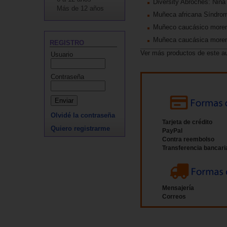
Diversity Abroches: Niña
Más de 12 años
Muñeca africana Síndro
Muñeco caucásico moren
Muñeca caucásica moren
REGISTRO
Ver más productos de este a
Usuario
Contraseña
Olvidé la contraseña
Tarjeta de crédito
Quiero registrarme
PayPal
Contra reembolso
Transferencia bancari
Mensajería
Correos