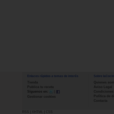
Enlaces rápidos a temas de interés
Sobre laCoci
Tienda
Quienes so
Publica tu receta
Aviso Legal
Síguenos en:
|
Condiciones
Política de 
Gestionar cookies
Contacta
RSS
|
XHTML
|
CSS