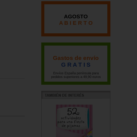
AGOSTO
A B I E R T O
Gastos de envío
G R A T I S
Envíos España península para
pedidos superiores a 49,90 euros