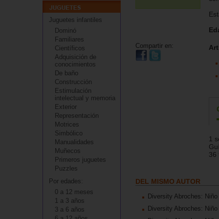
Est
Juguetes infantiles
Ed
Dominó
Familiares
Compartir en:
Art
Científicos
Adquisición de
conocimientos
De baño
Construcción
Estimulación
intelectual y memoria
Exterior
Representación
Motrices
Simbólico
1 s
Manualidades
Guí
Muñecos
36 
Primeros juguetes
Puzzles
Por edades:
DEL MISMO AUTOR
0 a 12 meses
Diversity Abroches: Niñ
1 a 3 años
Diversity Abroches: Niñ
3 a 6 años
6 a 12 años