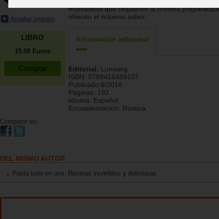
queso, este libro presenta más de 70 recetas de
montaditos que requieren la mínima preparación
ofrecen el máximo sabor.
Ampliar imagen
LIBRO
Información adicional
15.00
Euros
Editorial:
Lunwerg
ISBN:
9788416489107
Publicado:
6/2016
Páginas:
192
Idioma:
Español
Encuadernación:
Rústica
Compartir en:
DEL MISMO AUTOR
Pasta todo en uno. Recetas increíbles y deliciosas