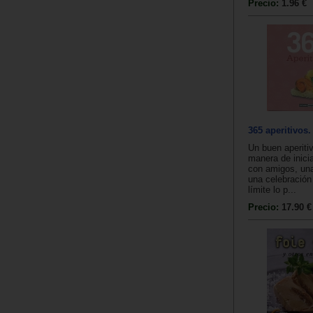
Precio:
1.96 €
365 aperitivos.
Un buen aperiti
manera de inici
con amigos, una
una celebración f
límite lo p...
Precio:
17.90 €