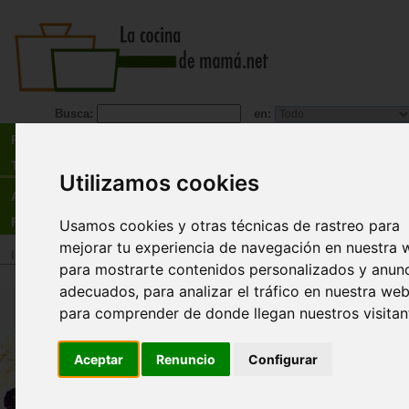
Busca:
en:
Recetas
Tienda
Utilizamos cookies
Actualidad
Registro
Usamos cookies y otras técnicas de rastreo para
mejorar tu experiencia de navegación en nuestra 
Inicio
>
Tienda
>
Libros
>
Menú
>
Entrantes - aperitivos
para mostrarte contenidos personalizados y anun
adecuados, para analizar el tráfico en nuestra web
Aperitivos originales. Come bon
para comprender de donde llegan nuestros visitan
Sabrina Fauda-rôle, Akiko Ida
Un buen pan, una base rica e ingredientes de s
Aceptar
Renuncio
Configurar
y colores intensos para dar una nueva vida al ap
más allá de las patatas, las aceitunas y los
cacahuetes. Vegetales, con carne, con pescado 