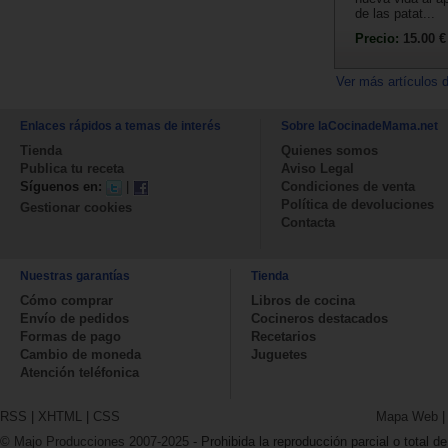
de las patat...
Precio:
15.00 €
Ver más artículos 
Enlaces rápidos a temas de interés
Sobre laCocinadeMama.net
Tienda
Quienes somos
Publica tu receta
Aviso Legal
Síguenos en:
|
Condiciones de venta
Política de devoluciones
Gestionar cookies
Contacta
Nuestras garantías
Tienda
Cómo comprar
Libros de cocina
Envío de pedidos
Cocineros destacados
Formas de pago
Recetarios
Cambio de moneda
Juguetes
Atención teléfonica
RSS
|
XHTML
|
CSS
Mapa Web
© Majo Producciones 2007-2025
- Prohibida la reproducción parcial o total de