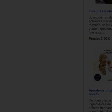
Foie gras y otr
30 exquisitas d
entrantes y aper
mayoría de los 
como ingrediente
foie gras....
Precio:
7.50 €
Aperitivos ori
bonito
Un buen pan, un
ingredientes de
colores intenso
nueva vida al ap