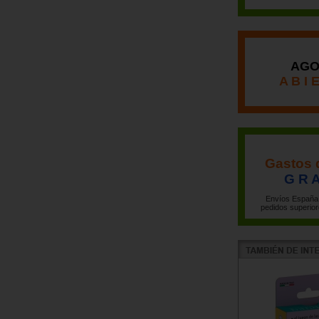
AGO
A B I 
Gastos 
G R A
Envíos España 
pedidos superior