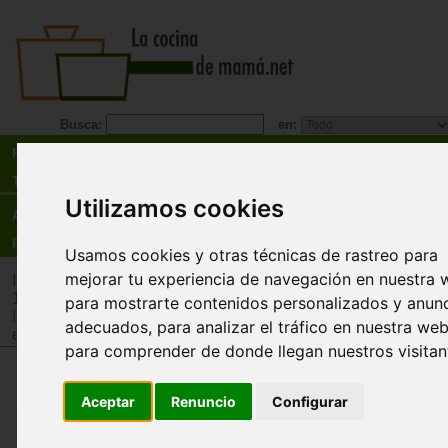
Busca:
en:
Recetas
Tienda
Utilizamos cookies
Actualidad
Registro
Usamos cookies y otras técnicas de rastreo para
mejorar tu experiencia de navegación en nuestra 
Inicio
>
Tienda
>
Juguetes infantiles
>
Juguetes por edad
>
Ju
12 años
para mostrarte contenidos personalizados y anun
Inicio
>
Tienda
>
Juguetes infantiles
>
Juguetes por tipo
>
Jug
adecuados, para analizar el tráfico en nuestra web
estimulación intelectual y memoria
para comprender de donde llegan nuestros visitan
La Casa de los Fantasmas ¡Atra
Aceptar
Renuncio
Configurar
los fantasmas en la luz!
Smart Games