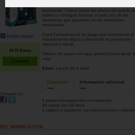
¡Enciende tu linterna y atrapa a estos divertidos
fantasmas! Coloca todas las piezas del puzzle en
tablero y consigue iluminar a cada uno de los
fantasmas que aparecen en las mansiones
encantadas.
Caza Fantasmas es un juego que incrementa el
Ampliar imagen
razonamiento lógico y desarrolla la percepción
espacial y visual.
18.15
Euros
Tablero de juego con tapa, perfecto para llevar 
viaje.
Edad:
a partir de 6 años
Contenido
Información adicional
Compartir en:
6 piezas transparentes con linternas
30 cartas con 60 retos
1 tablero y cuaderno con instrucciones y solucio
DEL MISMO AUTOR