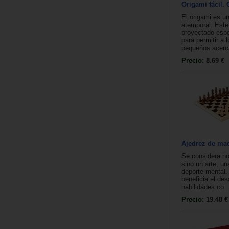
Origami fácil.
El origami es un
atemporal. Este
proyectado esp
para permitir a 
pequeños acerca
Precio:
8.69 €
Ajedrez de ma
Se considera no
sino un arte, un
deporte mental.
beneficia el des
habilidades co..
Precio:
19.48 €