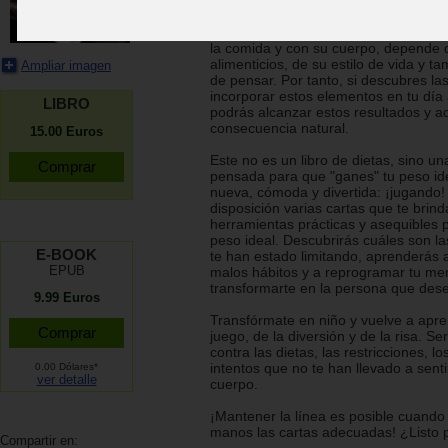
sufren para mantener su peso? ¿Có
estar en forma sin esfuerzo? Lo que 
mantener su peso ideal, tener una bu
la comida y con su cuerpo, depende 
alimenticios, de su estilo de vida y t
Ampliar imagen
de pensar. Por tanto, si descubres la
incorporar estos elementos en tu día 
LIBRO
podrás alcanzar estos resultados y a
consecuencia natural.
15.00
Euros
Este no es un libro de dietas, sino u
pensada para que "ganes" tu peso id
nueva, cómoda y divertida: ¡jugando!
disposición varias cartas que te brin
herramientas prácticas y asequibles 
peso ideal. Descubrirás cuáles son l
E-BOOK
te han estado limitando, aprenderás 
EPUB
malos hábitos y a reprogramar tu me
transformarte en la persona que des
9.99 Euros
Transfórmate en niño y vuelve a apre
juego, de la diversión y de la risa. Se
contra las dietas, las restricciones, los
intentos que no te han llevado a senti
0.00 Dólares*
ver detalle
cuerpo.
¡Mantener la línea es posible cuando 
manos las cartas adecuadas! ¿Listo 
Compartir en: