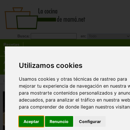
Busca:
en:
Recetas
Tienda
Actualidad
Utilizamos cookies
Registro
Usamos cookies y otras técnicas de rastreo para
Inicio
>
Tienda
>
Libros
>
Temas relacionados
>
Programas de régimen
mejorar tu experiencia de navegación en nuestra 
para mostrarte contenidos personalizados y anun
Póker a la dieta. El jueg
adecuados, para analizar el tráfico en nuestra web
alcanzar tu peso ideal y
para comprender de donde llegan nuestros visitan
de una forma natural y s
Federica Trombetta
Aceptar
Renuncio
Configurar
¿Por qué existen personas que están