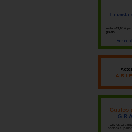
La cesta 
Faltan
49,90 €
par
gratis
Ver con
AGO
A B I 
Gastos 
G R A
Envíos España 
pedidos superior