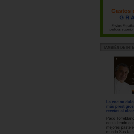
Gastos 
G R A
Envíos España 
pedidos superior
La cocina dulc
más prestigio
recetas al alc
Paco Torreblanc
considerado co
mejores pastele
mundo.Sus famo