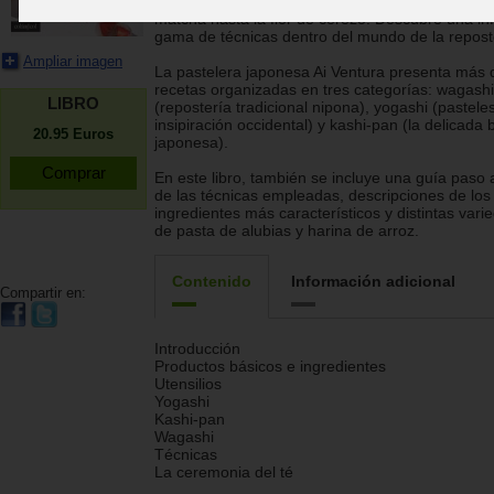
como por sus sabores sofisticados, que van des
matcha hasta la flor de cerezo. Descubre una inf
gama de técnicas dentro del mundo de la repost
Ampliar imagen
La pastelera japonesa Ai Ventura presenta más 
recetas organizadas en tres categorías: wagashi
LIBRO
(repostería tradicional nipona), yogashi (pastele
insipiración occidental) y kashi-pan (la delicada b
20.95
Euros
japonesa).
En este libro, también se incluye una guía paso
de las técnicas empleadas, descripciones de los
ingredientes más característicos y distintas var
de pasta de alubias y harina de arroz.
Contenido
Información adicional
Compartir en:
Introducción
Productos básicos e ingredientes
Utensilios
Yogashi
Kashi-pan
Wagashi
Técnicas
La ceremonia del té