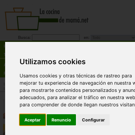
Busca:
en:
Recetas
Tienda
Utilizamos cookies
Actualidad
Registro
Usamos cookies y otras técnicas de rastreo para
mejorar tu experiencia de navegación en nuestra 
Inicio
>
Tienda
>
Libros
>
Menú
>
Postres
Inicio
>
Tienda
>
Libros
>
Regional
>
Oriental
para mostrarte contenidos personalizados y anun
adecuados, para analizar el tráfico en nuestra web
Repostería japonesa
para comprender de donde llegan nuestros visitan
Ai Ventura
Aceptar
Renuncio
Configurar
Los dulces japoneses combinan lo mejor de la
pastelería asiática, europea y estadounidense. 
distinguen por sus texturas ligeras y esponjosas,