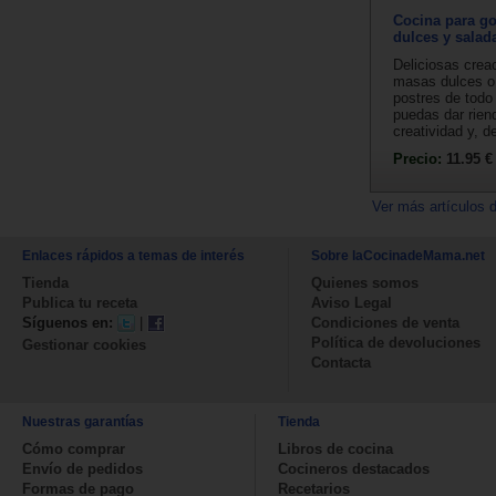
Cocina para g
dulces y salad
Deliciosas crea
masas dulces o
postres de todo
puedas dar riend
creatividad y, de
Precio:
11.95 €
Ver más artículos 
Enlaces rápidos a temas de interés
Sobre laCocinadeMama.net
Tienda
Quienes somos
Publica tu receta
Aviso Legal
Síguenos en:
|
Condiciones de venta
Política de devoluciones
Gestionar cookies
Contacta
Nuestras garantías
Tienda
Cómo comprar
Libros de cocina
Envío de pedidos
Cocineros destacados
Formas de pago
Recetarios