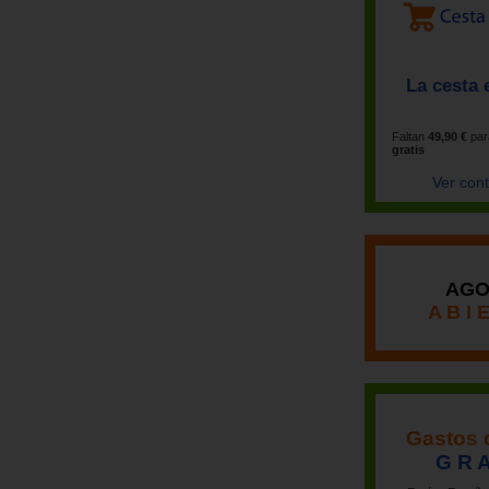
La cesta 
Faltan
49,90 €
par
gratis
Ver con
AGO
A B I 
Gastos 
G R A