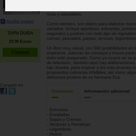
Celebra su universo culinario con esta Cocina
todos, que nos ayudará a encontrar recetas fá
ricas y saludables.
Ampliar imagen
Como siempre, son platos para elaborar men
variados. Incluye aperitivos, entrantes, primer
TAPA DURA
segundos y postres con todo tipo de ingredien
carnes, pescados, pastas, arroces, legumbres.
25.90
Euros
Un libro muy visual, con 560 posibilidades en 
inspirarse, además de consejos y trucos para 
éxito esté asegurado. Como ya ocurre en su 
de televisión, también aquí hay elaboraciones
hijo Joseba, para inspirar a los más jóvenes c
propuestas culinarias infalibles, así como alg
deliciosos postres de su hermana Eva.
Compartir en:
Contenido
Información adicional
- Entrantes
- Ensaladas
- Sopas y Cremas
- Verduras y Hortalizas
- Legumbres
- Huevo