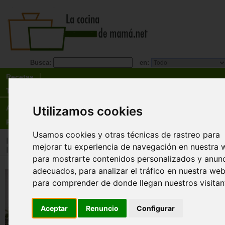
Busca:
en:
Recetas
Tienda
Actualidad
Utilizamos cookies
Registro
Usamos cookies y otras técnicas de rastreo para
Inicio
>
Tienda
>
Libros
>
Cocineros destacados
>
Karlos Arg
mejorar tu experiencia de navegación en nuestra 
Inicio
>
Tienda
>
Libros
>
Menú
>
Recetarios general
para mostrarte contenidos personalizados y anun
adecuados, para analizar el tráfico en nuestra web
Karlos Arguiñano cocina para 
para comprender de donde llegan nuestros visitan
Las 560 recetas que nunca fall
Karlos Arguiñano
Aceptar
Renuncio
Configurar
El cocinero Karlos Arguiñano vuelve a sorpre
con un libro que anima a todos los públicos a 