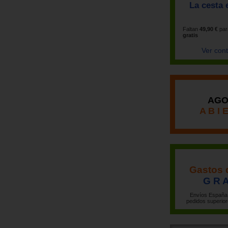
La cesta 
Faltan
49,90 €
par
gratis
Ver con
AGO
A B I 
Gastos 
G R A
Envíos España 
pedidos superior