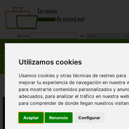
Busca:
en:
Recetas
Tienda
Utilizamos cookies
Actualidad
Registro
Usamos cookies y otras técnicas de rastreo para
Inicio
>
Tienda
>
Libros
>
Cocineros destacados
>
Karlos Arg
mejorar tu experiencia de navegación en nuestra 
Inicio
>
Tienda
>
Libros
>
Menú
>
Recetarios general
para mostrarte contenidos personalizados y anun
adecuados, para analizar el tráfico en nuestra web
1000 recetas de oro
para comprender de donde llegan nuestros visitan
Karlos Arguiñano
ras siete décadas de vida y medio siglo cocin
Aceptar
Renuncio
Configurar
Karlos Arguiñano nos brinda un amplio recetar
configura el mejor testimonio de su experienc