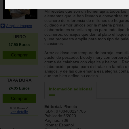
por la gastronomía.
Mil recetas que son un homenaje a todos los
elementos que le han llevado a convertirse en
cocinero de referencia de millones de hogares
cuidado y amor únicos por la materia prima,
Ampliar imagen
elaboraciones sencillas aptas para todo tipo d
cocineros, consejos que dan al plato el toque 
LIBRO
y una propuesta amplia para todo tipo de pala
ocasiones.
17.90
Euros
Arroz caldoso con tempura de borraja, canutil
pastel de pescado, bloody mary con berberec
crema de calabaza con cigalita y beicon... Re
elaboración propia, para disfrutar en familia o
amigos, y de las que emana esa alegría conta
que tan bien define su cocina.
TAPA DURA
24.95 Euros
Información adicional
Editorial:
Planeta
0.00 Dólares*
ISBN:
9788408224785
ver detalle
Publicado:
5/2020
Páginas:
736
Idioma:
Español