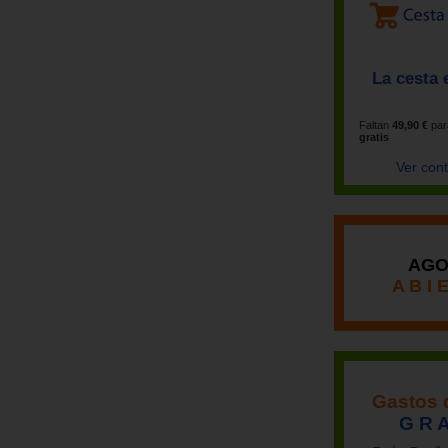
La cesta 
Faltan
49,90 €
par
gratis
Ver con
AGO
A B I 
Gastos 
G R A