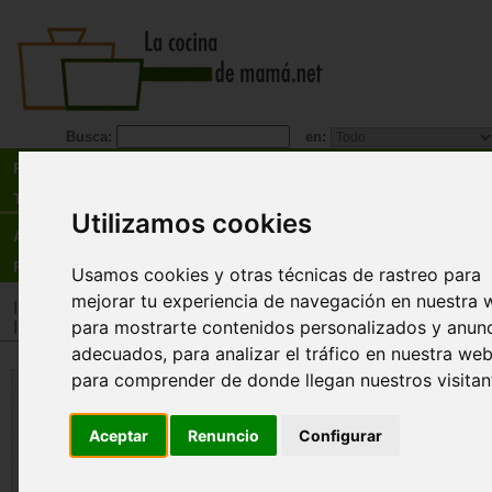
Busca:
en:
Recetas
Tienda
Utilizamos cookies
Actualidad
Registro
Usamos cookies y otras técnicas de rastreo para
mejorar tu experiencia de navegación en nuestra 
Inicio
>
Tienda
>
Libros
>
Menú
>
Recetarios general
para mostrarte contenidos personalizados y anun
Inicio
>
Tienda
>
Libros
>
Regional
>
Oriental
adecuados, para analizar el tráfico en nuestra web
para comprender de donde llegan nuestros visitan
Curso de cocina: Recetas asiáti
¡Elige, prueba y triunfa!
Aceptar
Renuncio
Configurar
Orathay Nikolcic Souksisavanh
Más de 60 recetas ilustradas paso a paso: arroz
cantonés, gyozas, sopa de miso, creps coreanas