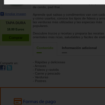
raviolis vietnamitas, makis de salmón y pepino,
de cerdo, pad thai…
Ampliar imagen
Aprende qué salsas y condimentos van con cada
y cómo usarlos, conoce los tipos de fideos y arr
las verduras más utilizadas y las especias más
TAPA DURA
populares.
18.00
Euros
Descubre trucos y recetas y prepara las recetas
orientales más ricas, saludables y fáciles de elab
Contenido
Información adicional
- Rápidas y deliciosas
Compartir en:
- Arroces
- Fideos y raviolis
- Carne y pescado
- Verduras
- Postres