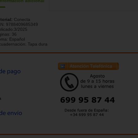
Información adicional
torial:
Conecta
BN:
9788409685349
licado:
3/2025
ginas:
36
ioma:
Español
cuadernación:
Tapa dura
a