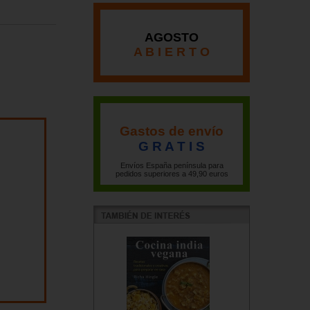
AGOSTO
A B I E R T O
Gastos de envío
G R A T I S
Envíos España península para
pedidos superiores a 49,90 euros