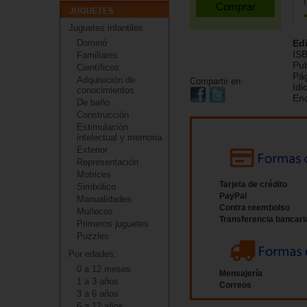
Juguetes infantiles
Dominó
Edi
IS
Familiares
Pub
Científicos
Pá
Adquisición de
Compartir en:
Id
conocimientos
En
De baño
Construcción
Estimulación
intelectual y memoria
Exterior
Representación
Motrices
Tarjeta de crédito
Simbólico
PayPal
Manualidades
Contra reembolso
Muñecos
Transferencia bancari
Primeros juguetes
Puzzles
Por edades:
0 a 12 meses
Mensajería
1 a 3 años
Correos
3 a 6 años
6 a 12 años