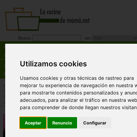
Busca:
en:
Recetas
Tienda
Utilizamos cookies
Actualidad
Registro
Usamos cookies y otras técnicas de rastreo para
mejorar tu experiencia de navegación en nuestra 
Inicio
>
Tienda
>
Juguetes infantiles
>
Juguetes por edad
>
Ju
12 años
para mostrarte contenidos personalizados y anun
Inicio
>
Tienda
>
Juguetes infantiles
>
Juguetes por tipo
>
Jue
adecuados, para analizar el tráfico en nuestra web
cooperativos
para comprender de donde llegan nuestros visitan
Champi Champi Ñam. Un juego 
Aceptar
Renuncio
Configurar
mesa sobre osos, cucharas y
champiñones