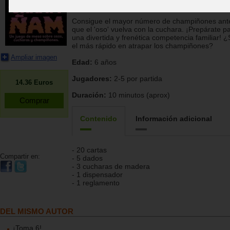
Mercurio
Consigue el mayor número de champiñones ant
que el 'oso' vuelva con la cuchara. ¡Prepárate p
una divertida y frenética competencia familiar! 
el más rápido en atrapar los champiñones?
Ampliar imagen
Edad:
6 años
Jugadores:
2-5 por partida
14.36
Euros
Duración:
10 minutos (aprox)
Contenido
Información adicional
- 20 cartas
Compartir en:
- 5 dados
- 3 cucharas de madera
- 1 dispensador
- 1 reglamento
DEL MISMO AUTOR
¡Toma 6!