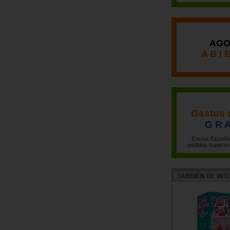
AGO
A B I 
Gastos 
G R A
Envíos España 
pedidos superior