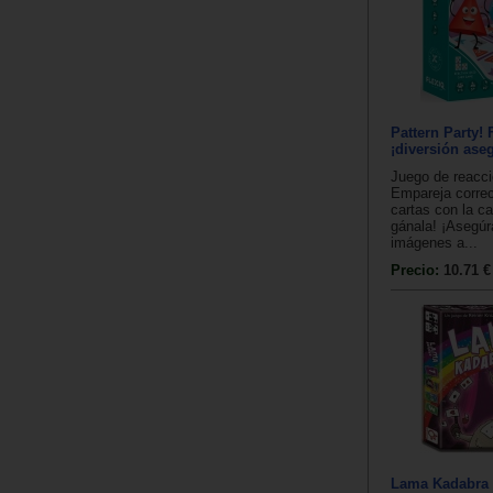
Pattern Party! 
¡diversión ase
Juego de reacci
Empareja corre
cartas con la ca
gánala! ¡Asegúr
imágenes a...
Precio:
10.71 €
Lama Kadabra