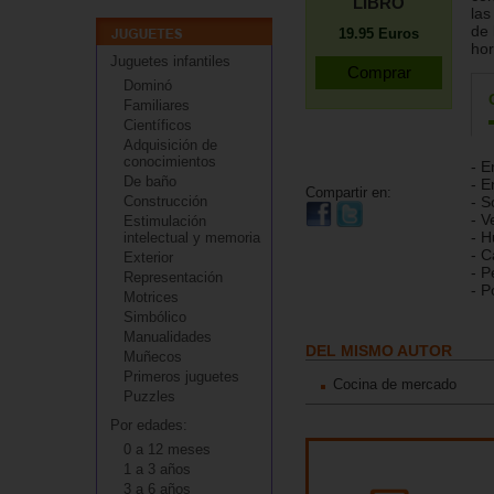
LIBRO
las
de 
19.95
Euros
hor
Juguetes infantiles
Dominó
Familiares
Científicos
Adquisición de
conocimientos
- E
De baño
- E
Compartir en:
Construcción
- S
- V
Estimulación
- H
intelectual y memoria
- C
Exterior
- P
Representación
- P
Motrices
Simbólico
Manualidades
DEL MISMO AUTOR
Muñecos
Primeros juguetes
Cocina de mercado
Puzzles
Por edades:
0 a 12 meses
1 a 3 años
3 a 6 años