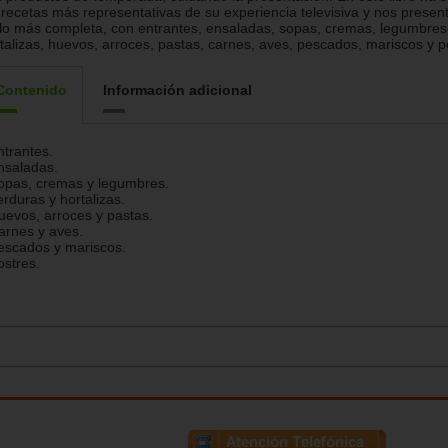
 recetas más representativas de su experiencia televisiva y nos presen
lo más completa, con entrantes, ensaladas, sopas, cremas, legumbres
talizas, huevos, arroces, pastas, carnes, aves, pescados, mariscos y p
Contenido
Información adicional
ntrantes.
nsaladas.
opas, cremas y legumbres.
erduras y hortalizas.
uevos, arroces y pastas.
arnes y aves.
escados y mariscos.
ostres.