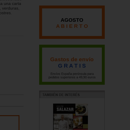
ta una carta
, verduras,
ostres.
AGOSTO
A B I E R T O
Gastos de envío
G R A T I S
Envíos España península para
pedidos superiores a 49,90 euros