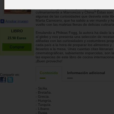
elabora en países como China, Japón, Irán, Indi
Líbano? ¿Qué forma de preparar la carne es c
Indonesia, Nigeria, Perú y Turquía? ¿Qué une
culinariamente a Marruecos y China? Éstas son
algunas de las curiosidades que desvela este lib
Marta Carnicero, que ha salido a ver mundo y h
Ampliar imagen
vuelto con las maletas llenas de delicias culinari
LIBRO
Emulando a Phileas Fogg, la autora ha dado la v
al globo y nos presenta una selección de receta
23.50
Euros
aliñadas con las curiosidades y costumbres prop
cada país a la hora de preparar los alimentos y
llevarlos a la mesa. Unas cuantas citas literarias
cinematográficas, sabiamente esparcidas, son la
las especias de este libro de cocina internacional
¡Buen provecho!
Contenido
Información adicional
Compartir en:
- Sicilia.
- Bretaña.
- Grecia.
- Hungría.
- Turquía.
- Líbano.
- Rusia.