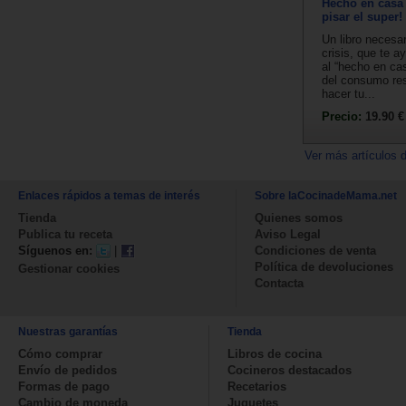
Hecho en casa 
pisar el super!
Un libro necesa
crisis, que te a
al “hecho en cas
del consumo re
hacer tu...
Precio:
19.90 €
Ver más artículos 
Enlaces rápidos a temas de interés
Sobre laCocinadeMama.net
Tienda
Quienes somos
Publica tu receta
Aviso Legal
Síguenos en:
|
Condiciones de venta
Política de devoluciones
Gestionar cookies
Contacta
Nuestras garantías
Tienda
Cómo comprar
Libros de cocina
Envío de pedidos
Cocineros destacados
Formas de pago
Recetarios
Cambio de moneda
Juguetes