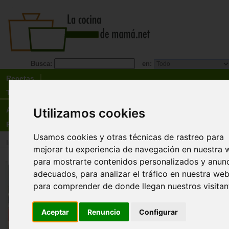
Busca:
en:
Recetas
Tienda
Utilizamos cookies
Actualidad
Registro
Usamos cookies y otras técnicas de rastreo para
Inicio
>
Tienda
>
Libros
>
Menú
>
Recetarios general
mejorar tu experiencia de navegación en nuestra 
para mostrarte contenidos personalizados y anun
Del cuscús al sushi. Recetas de
adecuados, para analizar el tráfico en nuestra web
todo el mundo para viajar sin sa
para comprender de donde llegan nuestros visitan
de casa.
Marta Carnicero
Aceptar
Renuncio
Configurar
¿En qué se parece nuestra paella al arroz que s