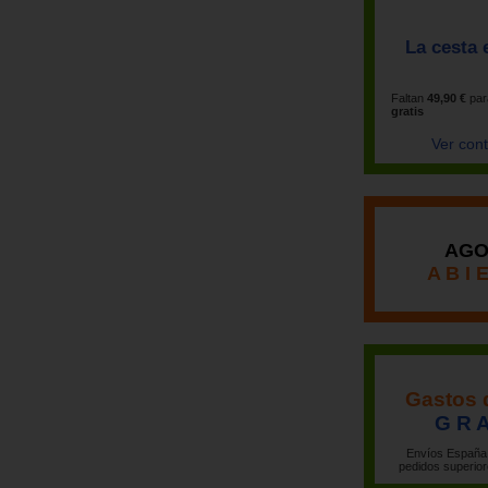
La cesta 
Faltan
49,90 €
par
gratis
Ver con
AGO
A B I 
Gastos 
G R A
Envíos España 
pedidos superior