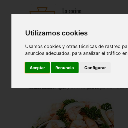
Utilizamos cookies
Recetas
Tienda
Actualidad
Registro
Usamos cookies y otras técnicas de rastreo pa
Entrantes
|
Sopas y cremas
|
Pastas y arroces
|
Ensaladas
anuncios adecuados, para analizar el tráfico e
Inicio
>
Recetas
>
Pastas y arroces
Aceptar
Renuncio
Configurar
Arroz con langostinos
Comida bastante ligera y dietética, pero no por ello menos 