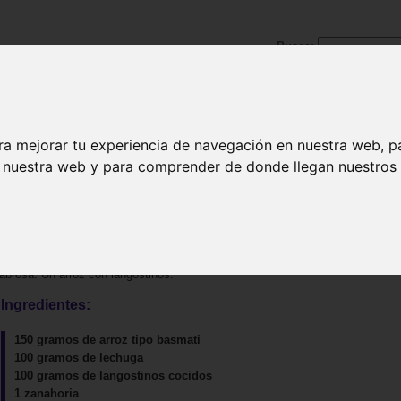
Busca:
ra mejorar tu experiencia de navegación en nuestra web, p
|
Pescados y mariscos
|
Carnes y aves
|
Postres
|
Bebida
n nuestra web y para comprender de donde llegan nuestros v
sabrosa. Un arroz con langostinos.
Ingredientes:
150 gramos de arroz tipo basmati
100 gramos de lechuga
100 gramos de langostinos cocidos
1 zanahoria