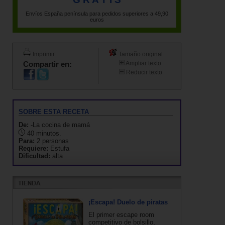
Envíos España península para pedidos superiores a 49,90
euros
Imprimir
Tamaño original
Compartir en:
Ampliar texto
Reducir texto
SOBRE ESTA RECETA
De:
-La cocina de mamá
40 minutos.
Para:
2 personas
Requiere:
Estufa
Dificultad:
alta
¡Escapa! Duelo de piratas
El primer escape room
competitivo de bolsillo,