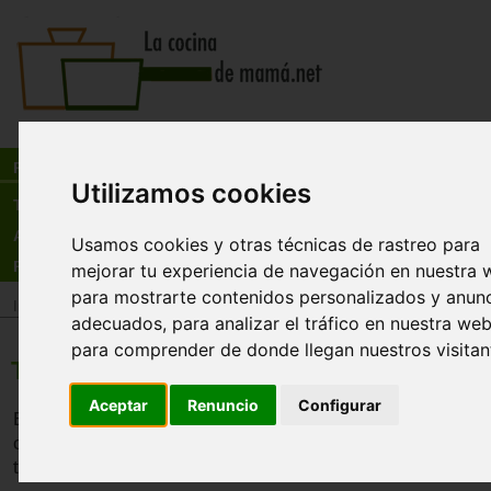
Busca:
en:
Recetas
Utilizamos cookies
Tienda
Actualidad
Usamos cookies y otras técnicas de rastreo para
Registro
mejorar tu experiencia de navegación en nuestra 
para mostrarte contenidos personalizados y anun
Inicio
>
Recetas
>
Pastas y arroces
adecuados, para analizar el tráfico en nuestra web
para comprender de donde llegan nuestros visitan
Típica pasta de verano
Aceptar
Renuncio
Configurar
Esta receta es la típica ensalada de pasta para verano. Id
comerla en la piscina o la playa, ya que se conserva bien 
transporte.