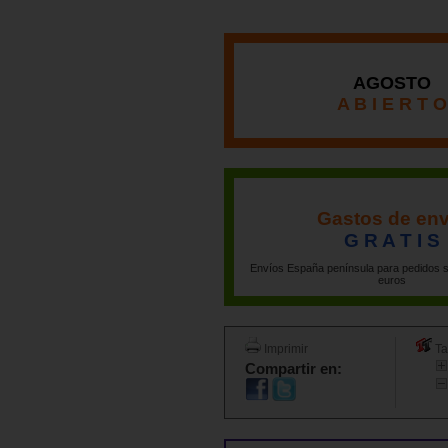
AGOSTO
A B I E R T O
Gastos de env
G R A T I S
Envíos España península para pedidos s
euros
Imprimir
Ta
Compartir en: