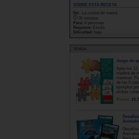
SOBRE ESTA RECETA
De:
-La cocina de mamá
35 minutos.
Para:
4 personas
Requiere:
Estufa
Dificultad:
baja
Juego de ap
Apila los 12
madera de m
maneras. Pu
de las 5 car
ejemplos pr
ambas caras.
Precio:
19.7
Desafíos
Animale
Desafíos
Animales
lleva a c