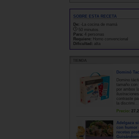
SOBRE ESTA RECETA
De:
-La cocina de mamá
50 minutos.
Para:
4 personas
Requiere:
Horno convencional
Dificultad:
alta
Dominó Tac
Domino tácti
tamaño con 
por ambos l
ilustracion
contraste pa
la discrimi...
Precio:
27.2
Adelgaza s
con humor 
recetas prot
Guisándome