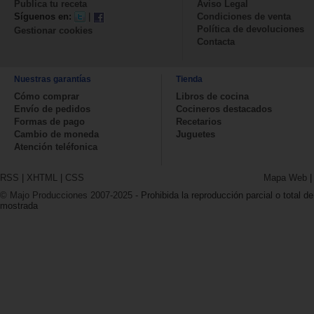
Publica tu receta
Aviso Legal
Síguenos en:
|
Condiciones de venta
Política de devoluciones
Gestionar cookies
Contacta
Nuestras garantías
Tienda
Cómo comprar
Libros de cocina
Envío de pedidos
Cocineros destacados
Formas de pago
Recetarios
Cambio de moneda
Juguetes
Atención teléfonica
RSS
|
XHTML
|
CSS
Mapa Web
© Majo Producciones 2007-2025
- Prohibida la reproducción parcial o total de
mostrada