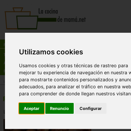
Busca:
en:
Recetas
Utilizamos cookies
Tienda
Actualidad
Usamos cookies y otras técnicas de rastreo para
Registro
mejorar tu experiencia de navegación en nuestra 
para mostrarte contenidos personalizados y anun
Inicio
>
Recetas
>
Postres
adecuados, para analizar el tráfico en nuestra web
para comprender de donde llegan nuestros visitan
Rosquillas de anís
Aceptar
Renuncio
Configurar
Las típicas rosquillas de anís de la abuela. Simplemente d