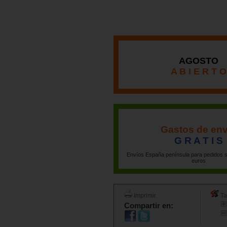
AGOSTO
A B I E R T O
Gastos de env
G R A T I S
Envíos España península para pedidos s
euros
Imprimir
Ta
Compartir en: