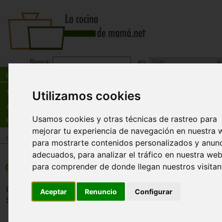
Busca:
en:
Recetas
Tienda
Utilizamos cookies
Actualidad
Usamos cookies y otras técnicas de rastreo para
Registro
mejorar tu experiencia de navegación en nuestra 
Inicio
>
Recetas
>
Postres
para mostrarte contenidos personalizados y anun
adecuados, para analizar el tráfico en nuestra web
Galletas de Mantequilla
para comprender de donde llegan nuestros visitan
Galletas ideales para el tomar el té o simplemente acompa
Aceptar
Renuncio
Configurar
Se pueden decorar con motivos infantiles para los niños.