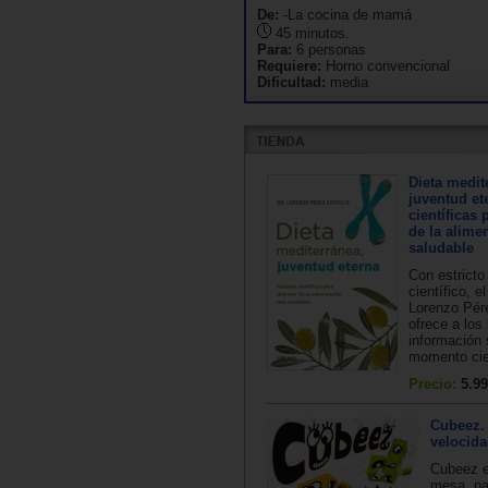
De:
-La cocina de mamá
45 minutos.
Para:
6 personas
Requiere:
Horno convencional
Dificultad:
media
Dieta medit
juventud et
científicas 
de la alime
saludable
Con estricto 
científico, e
Lorenzo Pére
ofrece a los
información 
momento cien
Precio:
5.99
Cubeez.
velocida
Cubeez e
mesa, pa