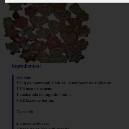
Ingredientes:
Galletas
500 g de mantequilla sin sal, a temperatura ambiente.
1 1/4 taza de azúcar.
1 cucharada de jugo de limón.
4 1/2 tazas de harina.
Glaseado
2 claras de huevo.