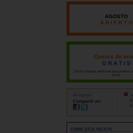
AGOSTO
A B I E R T O
Gastos de env
G R A T I S
Envíos España península para pedidos s
euros
Imprimir
Ta
Compartir en:
SOBRE ESTA RECETA