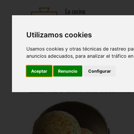
Utilizamos cookies
Recetas
Tienda
Actualidad
Registro
Usamos cookies y otras técnicas de rastreo pa
Entrantes
|
Sopas y cremas
|
Pastas y arroces
|
Ensaladas
anuncios adecuados, para analizar el tráfico e
Inicio
>
Recetas
>
Postres
Aceptar
Renuncio
Configurar
Helado al licor de whisky
Delicioso helado de vainilla con whisky, ideal para terminar