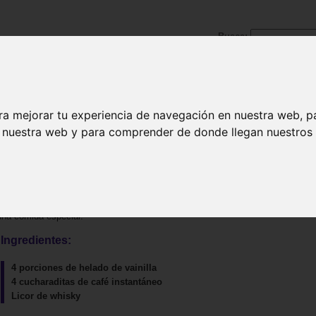
Busca:
ra mejorar tu experiencia de navegación en nuestra web, p
|
Pescados y mariscos
|
Carnes y aves
|
Postres
|
Bebida
n nuestra web y para comprender de donde llegan nuestros v
 una comida especial.
Ingredientes:
4 porciones de helado de vainilla
4 cucharaditas de café instantáneo
Licor de whisky