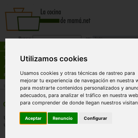
Busca:
en:
Recetas
Utilizamos cookies
Tienda
Actualidad
Usamos cookies y otras técnicas de rastreo para
Registro
mejorar tu experiencia de navegación en nuestra 
Inicio
>
Recetas
>
Carnes y avesBebidas
para mostrarte contenidos personalizados y anun
adecuados, para analizar el tráfico en nuestra web
para comprender de donde llegan nuestros visitan
Conejo de monte a la real
Un conejo rico, con la carne suave y para chuparse los 
Aceptar
Renuncio
Configurar
utilizar también un conejo ya limpio.