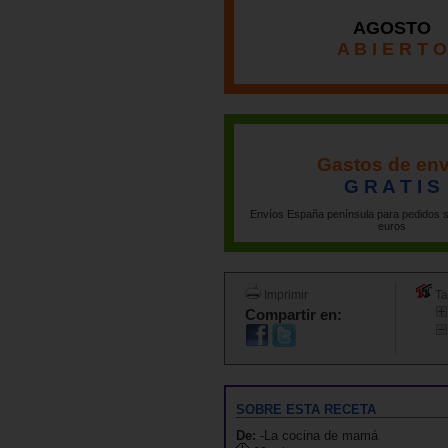
AGOSTO
A B I E R T O
Gastos de env
G R A T I S
Envíos España península para pedidos s
euros
Imprimir
Ta
Compartir en:
SOBRE ESTA RECETA
De:
-La cocina de mamá