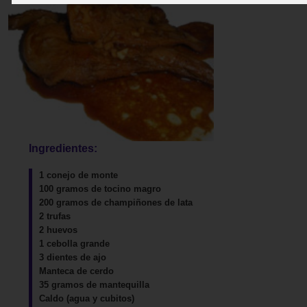
Ingredientes:
1 conejo de monte
100 gramos de tocino magro
200 gramos de champiñones de lata
2 trufas
2 huevos
1 cebolla grande
3 dientes de ajo
Manteca de cerdo
35 gramos de mantequilla
Caldo (agua y cubitos)