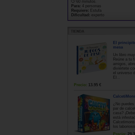
60 minutos.
Para:
4 personas
Requiere:
Estufa
Dificultad:
experto
El principi
mesa
Un libro muy
Reúne a tu f
amigos, abre 
diviértete c
el universo d
El...
Precio:
13.95 €
CalcetiMon
¿No puedes 
par de calce
casa? ¡Debe
está infesta
Calcetimons
los laborioso
Precio:
29.3