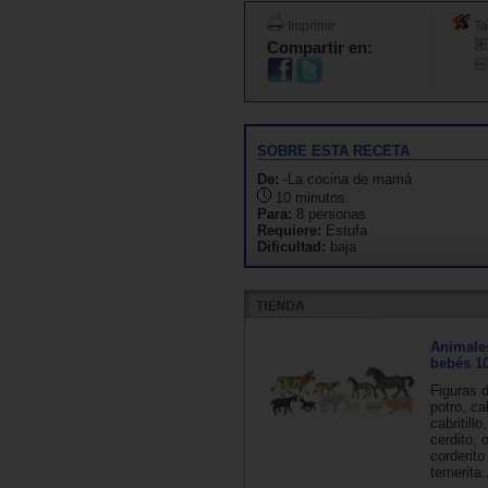
Imprimir
Ta
Compartir en:
SOBRE ESTA RECETA
De:
-La cocina de mamá
10 minutos.
Para:
8 personas
Requiere:
Estufa
Dificultad:
baja
Animale
bebés 10
Figuras 
potro, ca
cabritill
cerdito, 
corderit
ternerita.