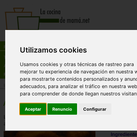
Busca:
en:
Recetas
Utilizamos cookies
Tienda
Usamos cookies y otras técnicas de rastreo para
Actualidad
mejorar tu experiencia de navegación en nuestra 
Registro
para mostrarte contenidos personalizados y anun
Inicio
>
Recetas
>
Entrantes
adecuados, para analizar el tráfico en nuestra web
para comprender de donde llegan nuestros visitan
Aros de cebolla
Aceptar
Renuncio
Configurar
Los aros de cebolla son un buen entrante o aperitivo, idea
acompañar cualquier botana. Se sirven bien calientes y cr
Ingrediente