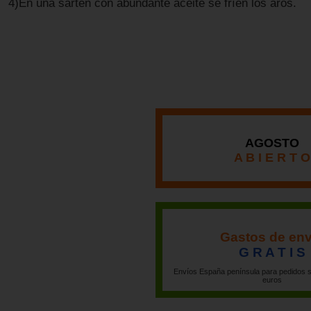
4)En una sartén con abundante aceite se fríen los aros.
AGOSTO
A B I E R T O
Gastos de env
G R A T I S
Envíos España península para pedidos s
euros