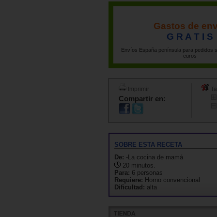
Gastos de env
G R A T I S
Envíos España península para pedidos s
euros
Imprimir
Ta
Compartir en:
SOBRE ESTA RECETA
De:
-La cocina de mamá
20 minutos.
Para:
6 personas
Requiere:
Horno convencional
Dificultad:
alta