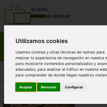
Busca:
en:
Recetas
Utilizamos cookies
Tienda
Actualidad
Usamos cookies y otras técnicas de rastreo para
mejorar tu experiencia de navegación en nuestra 
Registro
para mostrarte contenidos personalizados y anun
Inicio
>
Recetas
>
Postres
adecuados, para analizar el tráfico en nuestra web
para comprender de donde llegan nuestros visitan
Galletas de queso y mermelada de fresa
Aceptar
Renuncio
Configurar
Unas galletas ¿dulces o saladas?. Para los que les gusta
sabores.