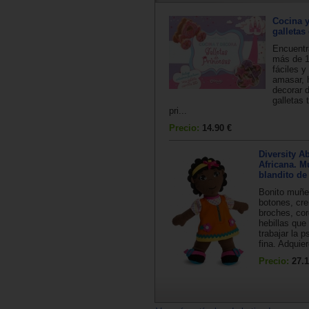
Cocina 
galletas
Encuentra
más de 1
fáciles y
amasar, 
decorar d
galletas
pri...
Precio:
14.90 €
Diversity A
Africana. 
blandito de
Bonito muñe
botones, cre
broches, co
hebillas que
trabajar la 
fina. Adquiere
Precio:
27.1