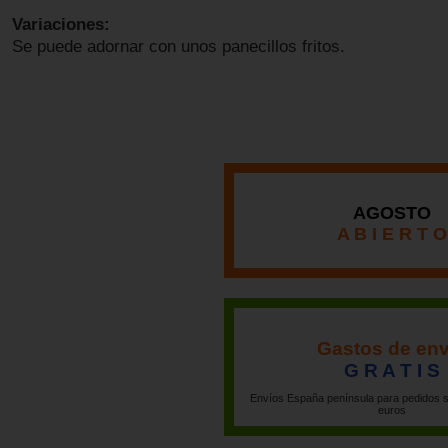
Variaciones:
Se puede adornar con unos panecillos fritos.
AGOSTO
A B I E R T O
Gastos de env
G R A T I S
Envíos España península para pedidos s
euros