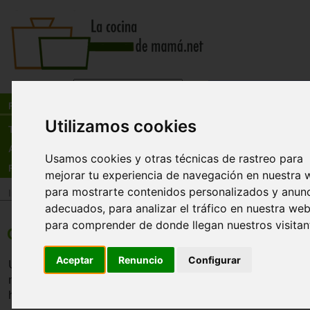
Busca:
en:
Recetas
Utilizamos cookies
Tienda
Actualidad
Usamos cookies y otras técnicas de rastreo para
Registro
mejorar tu experiencia de navegación en nuestra 
para mostrarte contenidos personalizados y anun
Inicio
>
Recetas
>
Sopas y cremas
adecuados, para analizar el tráfico en nuestra web
para comprender de donde llegan nuestros visitan
Crema de brocoli y queso
Aceptar
Renuncio
Configurar
Una sopa de brocoli, que es una vegetal que tiene mas nut
menos calorías, con un olor y sabor muy intenso. En esta 
hemos acompañado de queso cheddar.