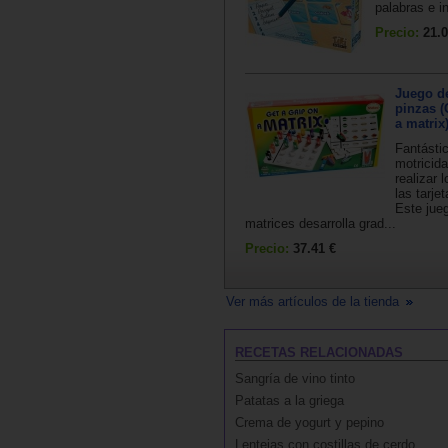
palabras e in
Precio:
21.0
Juego d
pinzas (
a matrix
Fantásti
motricid
realizar 
las tarje
Este jue
matrices desarrolla grad...
Precio:
37.41 €
Ver más artículos de la tienda
RECETAS RELACIONADAS
Sangría de vino tinto
Patatas a la griega
Crema de yogurt y pepino
Lentejas con costillas de cerdo