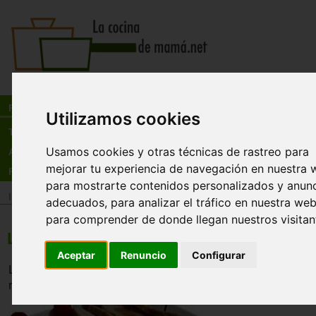
Busca:
en:
Recetas
Utilizamos cookies
Tienda
Usamos cookies y otras técnicas de rastreo para
Actualidad
mejorar tu experiencia de navegación en nuestra 
Registro
para mostrarte contenidos personalizados y anun
Inicio
>
Recetas
>
Carnes y avesBebidas
adecuados, para analizar el tráfico en nuestra web
para comprender de donde llegan nuestros visitan
Lomos de cerdo encebolldos
Aceptar
Renuncio
Configurar
Lomo de cerdo encebollado que se hace en un momento. 
rápido.