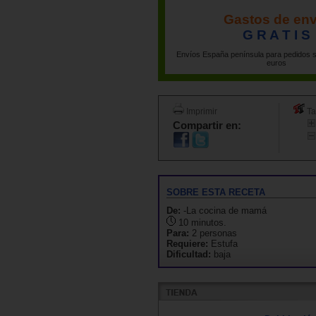
Gastos de env
G R A T I S
Envíos España península para pedidos s
euros
Imprimir
Ta
Compartir en:
SOBRE ESTA RECETA
De:
-La cocina de mamá
10 minutos.
Para:
2 personas
Requiere:
Estufa
Dificultad:
baja