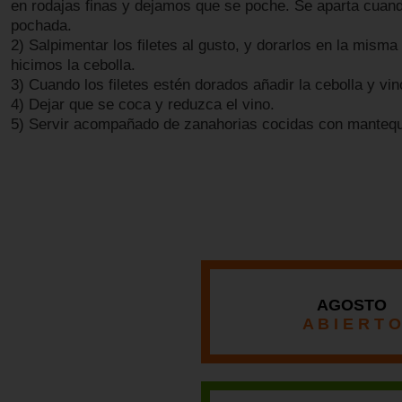
en rodajas finas y dejamos que se poche. Se aparta cuan
pochada.
2) Salpimentar los filetes al gusto, y dorarlos en la mism
hicimos la cebolla.
3) Cuando los filetes estén dorados añadir la cebolla y vin
4) Dejar que se coca y reduzca el vino.
5) Servir acompañado de zanahorias cocidas con mantequi
AGOSTO
A B I E R T O