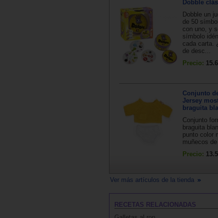
Dobble clás
Dobble un j
de 50 símbol
con uno, y 
símbolo idén
cada carta.
de desc...
Precio:
15.6
Conjunto d
Jersey mos
braguita bl
Conjunto fo
braguita bla
punto color
muñecos de 
Precio:
13.5
Ver más artículos de la tienda
RECETAS RELACIONADAS
Galletas al ron