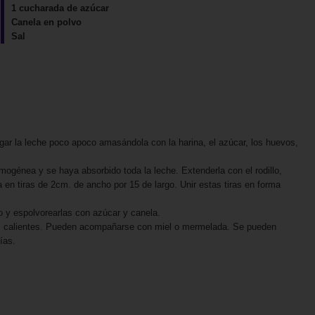
1 cucharada de azúcar
Canela en polvo
Sal
gar la leche poco apoco amasándola con la harina, el azúcar, los huevos,
ogénea y se haya absorbido toda la leche. Extenderla con el rodillo,
en tiras de 2cm. de ancho por 15 de largo. Unir estas tiras en forma
lo y espolvorearlas con azúcar y canela.
sas calientes. Pueden acompañarse con miel o mermelada. Se pueden
ías.