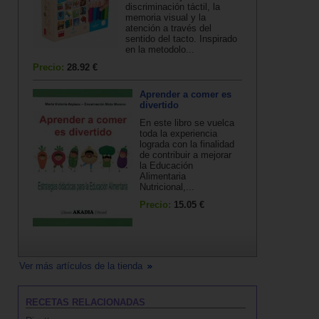
discriminación táctil, la
memoria visual y la
atención a través del
sentido del tacto. Inspirado
en la metodolo...
Precio:
28.92 €
Aprender a comer es
divertido
En este libro se vuelca
toda la experiencia
lograda con la finalidad
de contribuir a mejorar
la Educación
Alimentaria
Nutricional,...
Precio:
15.05 €
Ver más artículos de la tienda
RECETAS RELACIONADAS