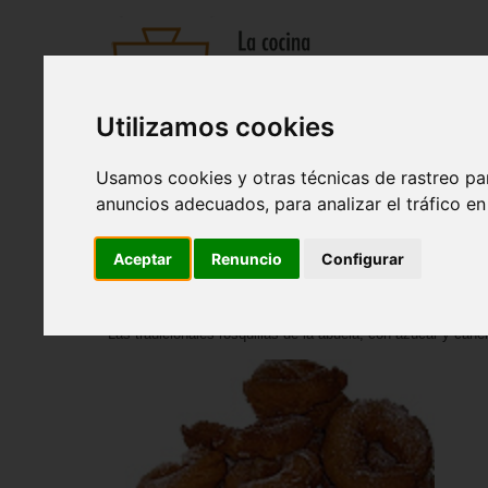
Utilizamos cookies
Recetas
Tienda
Actualidad
Registro
Usamos cookies y otras técnicas de rastreo pa
Entrantes
|
Sopas y cremas
|
Pastas y arroces
|
Ensaladas
anuncios adecuados, para analizar el tráfico e
Inicio
>
Recetas
>
Postres
Aceptar
Renuncio
Configurar
Rosquillas de la abuela
Las tradicionales rosquillas de la abuela, con azúcar y canel