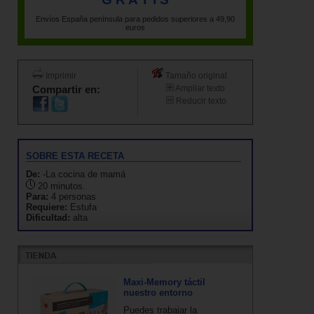
Envíos España península para pedidos superiores a 49,90
euros
Imprimir
Tamaño original
Compartir en:
Ampliar texto
Reducir texto
SOBRE ESTA RECETA
De:
-La cocina de mamá
20 minutos.
Para:
4 personas
Requiere:
Estufa
Dificultad:
alta
Maxi-Memory táctil
nuestro entorno
Puedes trabajar la