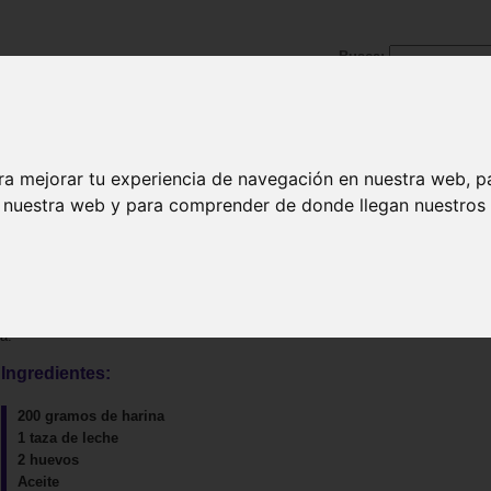
Busca:
ra mejorar tu experiencia de navegación en nuestra web, p
|
Pescados y mariscos
|
Carnes y aves
|
Postres
|
Bebida
n nuestra web y para comprender de donde llegan nuestros v
a.
Ingredientes:
200 gramos de harina
1 taza de leche
2 huevos
Aceite